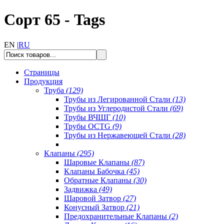
Сорт 65 - Tags
EN |
RU
Страницы
Продукция
Труба
(129)
Трубы из Легированной Стали
(13)
Трубы из Углеродистой Стали
(69)
Трубы ВЧШГ
(10)
Трубы OCTG
(9)
Трубы из Нержавеющей Стали
(28)
Клапаны
(295)
Шаровые Клапаны
(87)
Клапаны Бабочка
(45)
Обратные Клапаны
(30)
Задвижка
(49)
Шаровой Затвор
(27)
Конусный Затвор
(21)
Предохранительные Клапаны
(2)