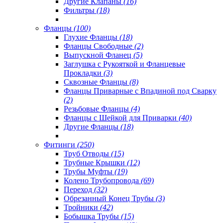
Другие Клапаны
(16)
Фильтры
(18)
Фланцы
(100)
Глухие Фланцы
(18)
Фланцы Свободные
(2)
Выпускной Фланец
(5)
Заглушка с Рукояткой и Фланцевые
Прокладки
(3)
Сквозные Фланцы
(8)
Фланцы Приварные с Впадиной под Сварку
(2)
Резьбовые Фланцы
(4)
Фланцы с Шейкой для Приварки
(40)
Другие Фланцы
(18)
Фитинги
(250)
Труб Отводы
(15)
Трубные Крышки
(12)
Трубы Муфты
(19)
Колено Трубопровода
(69)
Переход
(32)
Обрезанный Конец Трубы
(3)
Тройники
(42)
Бобышка Трубы
(15)