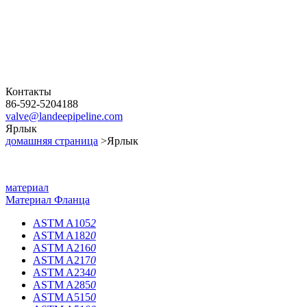
Контакты
86-592-5204188
valve@landeepipeline.com
Ярлык
домашняя страница
>Ярлык
материал
Материал Фланца
ASTM A105
2
ASTM A182
0
ASTM A216
0
ASTM A217
0
ASTM A234
0
ASTM A285
0
ASTM A515
0