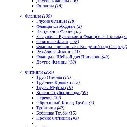
Другие Клапаны
(16)
Фильтры
(18)
Фланцы
(100)
Глухие Фланцы
(18)
Фланцы Свободные
(2)
Выпускной Фланец
(5)
Заглушка с Рукояткой и Фланцевые Проклад
Сквозные Фланцы
(8)
Фланцы Приварные с Впадиной под Сварку
(
Резьбовые Фланцы
(4)
Фланцы с Шейкой для Приварки
(40)
Другие Фланцы
(18)
Фитинги
(250)
Труб Отводы
(15)
Трубные Крышки
(12)
Трубы Муфты
(19)
Колено Трубопровода
(69)
Переход
(32)
Обрезанный Конец Трубы
(3)
Тройники
(42)
Бобышка Трубы
(15)
Прочие Фитинги
(43)