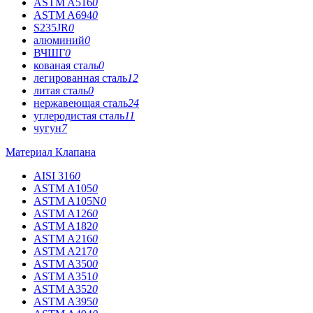
ASTM A516
0
ASTM A694
0
S235JR
0
алюминий
0
ВЧШГ
0
кованая сталь
0
легированная сталь
12
литая сталь
0
нержавеющая сталь
24
углеродистая сталь
11
чугун
7
Материал Клапана
AISI 316
0
ASTM A105
0
ASTM A105N
0
ASTM A126
0
ASTM A182
0
ASTM A216
0
ASTM A217
0
ASTM A350
0
ASTM A351
0
ASTM A352
0
ASTM A395
0