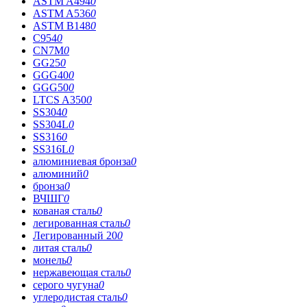
ASTM A494
0
ASTM A536
0
ASTM B148
0
C954
0
CN7M
0
GG25
0
GGG40
0
GGG50
0
LTCS A350
0
SS304
0
SS304L
0
SS316
0
SS316L
0
алюминиевая бронза
0
алюминий
0
бронза
0
ВЧШГ
0
кованая сталь
0
легированная сталь
0
Легированный 20
0
литая сталь
0
монель
0
нержавеющая сталь
0
серого чугуна
0
углеродистая сталь
0