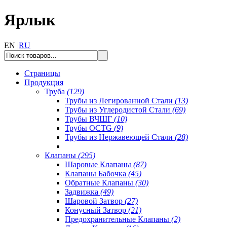
Ярлык
EN |
RU
Страницы
Продукция
Труба
(129)
Трубы из Легированной Стали
(13)
Трубы из Углеродистой Стали
(69)
Трубы ВЧШГ
(10)
Трубы OCTG
(9)
Трубы из Нержавеющей Стали
(28)
Клапаны
(295)
Шаровые Клапаны
(87)
Клапаны Бабочка
(45)
Обратные Клапаны
(30)
Задвижка
(49)
Шаровой Затвор
(27)
Конусный Затвор
(21)
Предохранительные Клапаны
(2)