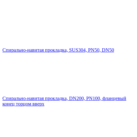
Cпирально-навитая прокладка, SUS304, PN50, DN50
Cпирально-навитая прокладка, DN200, PN100, фланцевый
конец торцом вверх