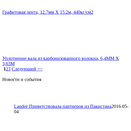
Графитовая лента, 12.7мм X 15.2м, 440кг/см2
Уплотнение вала из карбонизованного волокна, 6,4MM X
3,63M
1
2
3
Cледующий >>
Новости и события
Landee Приветствовала партнеров из Пакистана
2016-05-
04