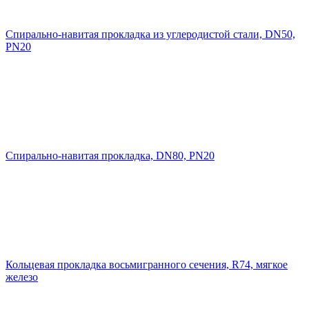
Cпирально-навитая прокладка из углеродистой стали, DN50,
PN20
Cпирально-навитая прокладка, DN80, PN20
Кольцевая прокладка восьмигранного сечения, R74, мягкое
железо