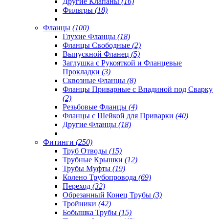
Другие Клапаны
(16)
Фильтры
(18)
Фланцы
(100)
Глухие Фланцы
(18)
Фланцы Свободные
(2)
Выпускной Фланец
(5)
Заглушка с Рукояткой и Фланцевые
Прокладки
(3)
Сквозные Фланцы
(8)
Фланцы Приварные с Впадиной под Сварку
(2)
Резьбовые Фланцы
(4)
Фланцы с Шейкой для Приварки
(40)
Другие Фланцы
(18)
Фитинги
(250)
Труб Отводы
(15)
Трубные Крышки
(12)
Трубы Муфты
(19)
Колено Трубопровода
(69)
Переход
(32)
Обрезанный Конец Трубы
(3)
Тройники
(42)
Бобышка Трубы
(15)