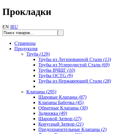
Прокладки
EN |
RU
Страницы
Продукция
Труба
(129)
Трубы из Легированной Стали
(13)
Трубы из Углеродистой Стали
(69)
Трубы ВЧШГ
(10)
Трубы OCTG
(9)
Трубы из Нержавеющей Стали
(28)
Клапаны
(295)
Шаровые Клапаны
(87)
Клапаны Бабочка
(45)
Обратные Клапаны
(30)
Задвижка
(49)
Шаровой Затвор
(27)
Конусный Затвор
(21)
Предохранительные Клапаны
(2)