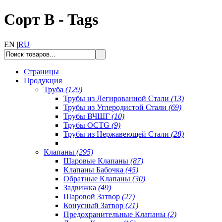
Сорт B - Tags
EN |
RU
Страницы
Продукция
Труба
(129)
Трубы из Легированной Стали
(13)
Трубы из Углеродистой Стали
(69)
Трубы ВЧШГ
(10)
Трубы OCTG
(9)
Трубы из Нержавеющей Стали
(28)
Клапаны
(295)
Шаровые Клапаны
(87)
Клапаны Бабочка
(45)
Обратные Клапаны
(30)
Задвижка
(49)
Шаровой Затвор
(27)
Конусный Затвор
(21)
Предохранительные Клапаны
(2)