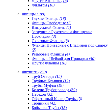
Другие Клапаны
(16)
Фильтры
(18)
Фланцы
(100)
Глухие Фланцы
(18)
Фланцы Свободные
(2)
Выпускной Фланец
(5)
Заглушка с Рукояткой и Фланцевые
Прокладки
(3)
Сквозные Фланцы
(8)
Фланцы Приварные с Впадиной под Сварку
(2)
Резьбовые Фланцы
(4)
Фланцы с Шейкой для Приварки
(40)
Другие Фланцы
(18)
Фитинги
(250)
Труб Отводы
(15)
Трубные Крышки
(12)
Трубы Муфты
(19)
Колено Трубопровода
(69)
Переход
(32)
Обрезанный Конец Трубы
(3)
Тройники
(42)
Бобышка Трубы
(15)