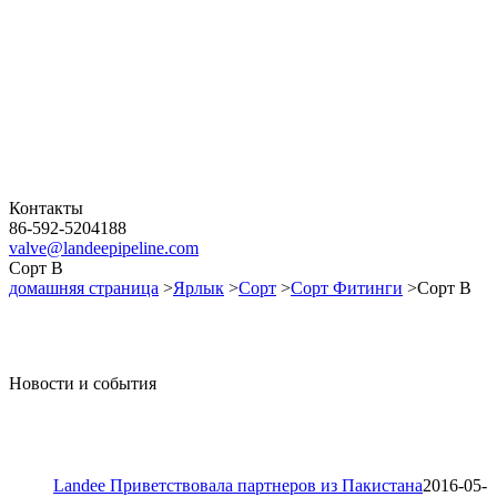
Контакты
86-592-5204188
valve@landeepipeline.com
Сорт B
домашняя страница
>
Ярлык
>
Сорт
>
Сорт Фитинги
>Сорт B
Новости и события
Landee Приветствовала партнеров из Пакистана
2016-05-