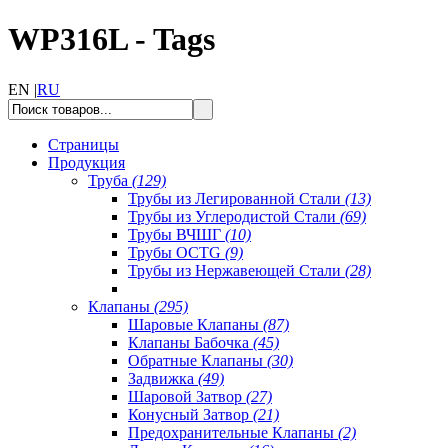
WP316L - Tags
EN |
RU
Страницы
Продукция
Труба
(129)
Трубы из Легированной Стали
(13)
Трубы из Углеродистой Стали
(69)
Трубы ВЧШГ
(10)
Трубы OCTG
(9)
Трубы из Нержавеющей Стали
(28)
Клапаны
(295)
Шаровые Клапаны
(87)
Клапаны Бабочка
(45)
Обратные Клапаны
(30)
Задвижка
(49)
Шаровой Затвор
(27)
Конусный Затвор
(21)
Предохранительные Клапаны
(2)