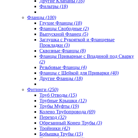
Другие Клапаны
(16)
Фильтры
(18)
Фланцы
(100)
Глухие Фланцы
(18)
Фланцы Свободные
(2)
Выпускной Фланец
(5)
Заглушка с Рукояткой и Фланцевые
Прокладки
(3)
Сквозные Фланцы
(8)
Фланцы Приварные с Впадиной под Сварку
(2)
Резьбовые Фланцы
(4)
Фланцы с Шейкой для Приварки
(40)
Другие Фланцы
(18)
Фитинги
(250)
Труб Отводы
(15)
Трубные Крышки
(12)
Трубы Муфты
(19)
Колено Трубопровода
(69)
Переход
(32)
Обрезанный Конец Трубы
(3)
Тройники
(42)
Бобышка Трубы
(15)