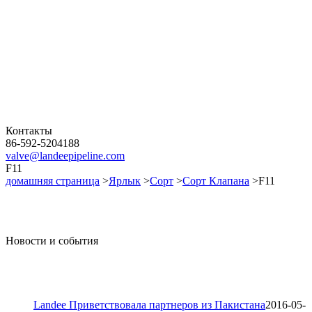
Контакты
86-592-5204188
valve@landeepipeline.com
F11
домашняя страница
>
Ярлык
>
Сорт
>
Сорт Клапана
>F11
Новости и события
Landee Приветствовала партнеров из Пакистана
2016-05-