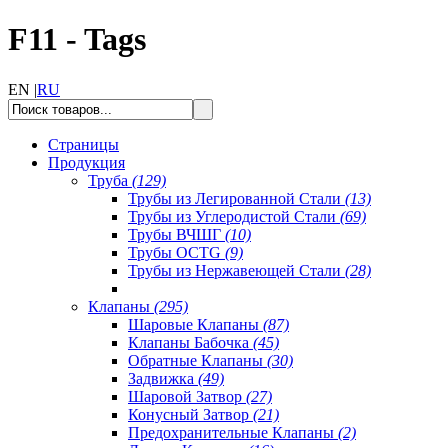
F11 - Tags
EN |
RU
Страницы
Продукция
Труба
(129)
Трубы из Легированной Стали
(13)
Трубы из Углеродистой Стали
(69)
Трубы ВЧШГ
(10)
Трубы OCTG
(9)
Трубы из Нержавеющей Стали
(28)
Клапаны
(295)
Шаровые Клапаны
(87)
Клапаны Бабочка
(45)
Обратные Клапаны
(30)
Задвижка
(49)
Шаровой Затвор
(27)
Конусный Затвор
(21)
Предохранительные Клапаны
(2)