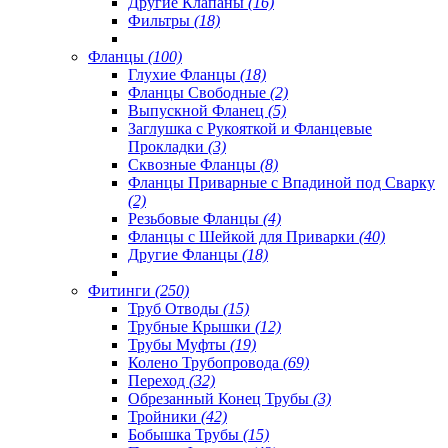
Другие Клапаны
(16)
Фильтры
(18)
Фланцы
(100)
Глухие Фланцы
(18)
Фланцы Свободные
(2)
Выпускной Фланец
(5)
Заглушка с Рукояткой и Фланцевые
Прокладки
(3)
Сквозные Фланцы
(8)
Фланцы Приварные с Впадиной под Сварку
(2)
Резьбовые Фланцы
(4)
Фланцы с Шейкой для Приварки
(40)
Другие Фланцы
(18)
Фитинги
(250)
Труб Отводы
(15)
Трубные Крышки
(12)
Трубы Муфты
(19)
Колено Трубопровода
(69)
Переход
(32)
Обрезанный Конец Трубы
(3)
Тройники
(42)
Бобышка Трубы
(15)