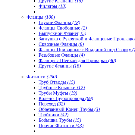
Другие Клапаны
(16)
Фильтры
(18)
Фланцы
(100)
Глухие Фланцы
(18)
Фланцы Свободные
(2)
Выпускной Фланец
(5)
Заглушка с Рукояткой и Фланцевые Проклад
Сквозные Фланцы
(8)
Фланцы Приварные с Впадиной под Сварку
(
Резьбовые Фланцы
(4)
Фланцы с Шейкой для Приварки
(40)
Другие Фланцы
(18)
Фитинги
(250)
Труб Отводы
(15)
Трубные Крышки
(12)
Трубы Муфты
(19)
Колено Трубопровода
(69)
Переход
(32)
Обрезанный Конец Трубы
(3)
Тройники
(42)
Бобышка Трубы
(15)
Прочие Фитинги
(43)