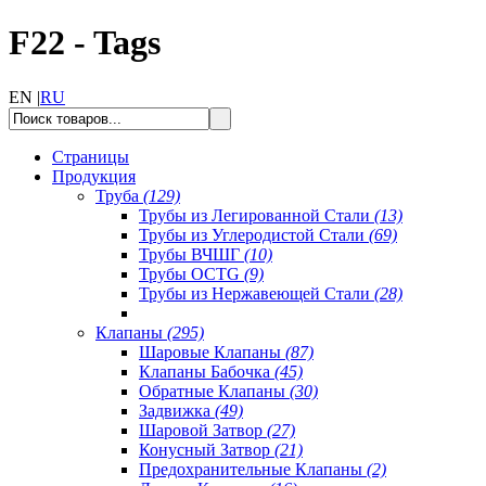
F22 - Tags
EN |
RU
Страницы
Продукция
Труба
(129)
Трубы из Легированной Стали
(13)
Трубы из Углеродистой Стали
(69)
Трубы ВЧШГ
(10)
Трубы OCTG
(9)
Трубы из Нержавеющей Стали
(28)
Клапаны
(295)
Шаровые Клапаны
(87)
Клапаны Бабочка
(45)
Обратные Клапаны
(30)
Задвижка
(49)
Шаровой Затвор
(27)
Конусный Затвор
(21)
Предохранительные Клапаны
(2)