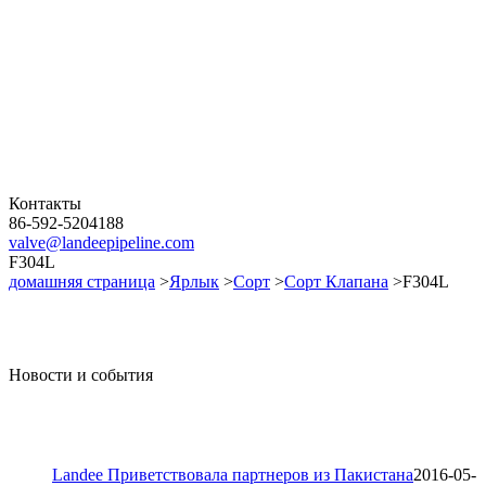
Контакты
86-592-5204188
valve@landeepipeline.com
F304L
домашняя страница
>
Ярлык
>
Сорт
>
Сорт Клапана
>F304L
Новости и события
Landee Приветствовала партнеров из Пакистана
2016-05-