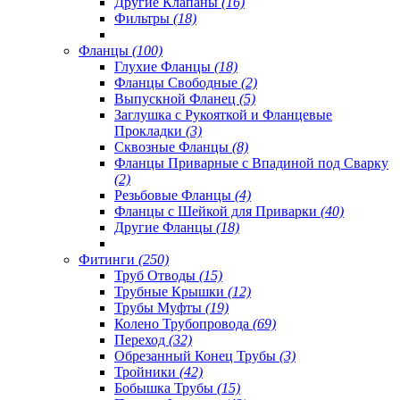
Другие Клапаны
(16)
Фильтры
(18)
Фланцы
(100)
Глухие Фланцы
(18)
Фланцы Свободные
(2)
Выпускной Фланец
(5)
Заглушка с Рукояткой и Фланцевые
Прокладки
(3)
Сквозные Фланцы
(8)
Фланцы Приварные с Впадиной под Сварку
(2)
Резьбовые Фланцы
(4)
Фланцы с Шейкой для Приварки
(40)
Другие Фланцы
(18)
Фитинги
(250)
Труб Отводы
(15)
Трубные Крышки
(12)
Трубы Муфты
(19)
Колено Трубопровода
(69)
Переход
(32)
Обрезанный Конец Трубы
(3)
Тройники
(42)
Бобышка Трубы
(15)