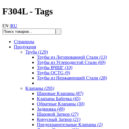
F304L - Tags
EN |
RU
Страницы
Продукция
Труба
(129)
Трубы из Легированной Стали
(13)
Трубы из Углеродистой Стали
(69)
Трубы ВЧШГ
(10)
Трубы OCTG
(9)
Трубы из Нержавеющей Стали
(28)
Клапаны
(295)
Шаровые Клапаны
(87)
Клапаны Бабочка
(45)
Обратные Клапаны
(30)
Задвижка
(49)
Шаровой Затвор
(27)
Конусный Затвор
(21)
Предохранительные Клапаны
(2)