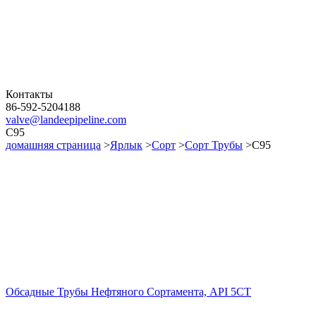
Контакты
86-592-5204188
valve@landeepipeline.com
C95
домашняя страница
>
Ярлык
>
Сорт
>
Сорт Трубы
>C95
Обсадные Трубы Нефтяного Сортамента, API 5CT