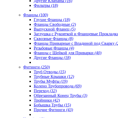
Другие Клапаны
(16)
Фильтры
(18)
Фланцы
(100)
Глухие Фланцы
(18)
Фланцы Свободные
(2)
Выпускной Фланец
(5)
Заглушка с Рукояткой и Фланцевые Проклад
Сквозные Фланцы
(8)
Фланцы Приварные с Впадиной под Сварку
(
Резьбовые Фланцы
(4)
Фланцы с Шейкой для Приварки
(40)
Другие Фланцы
(18)
Фитинги
(250)
Труб Отводы
(15)
Трубные Крышки
(12)
Трубы Муфты
(19)
Колено Трубопровода
(69)
Переход
(32)
Обрезанный Конец Трубы
(3)
Тройники
(42)
Бобышка Трубы
(15)
Прочие Фитинги
(43)