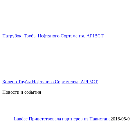
Патрубок, Трубы Нефтяного Сортамента, API 5CT
Колено Трубы Нефтяного Сортамента, API 5CT
Новости и события
Landee Приветствовала партнеров из Пакистана
2016-05-0