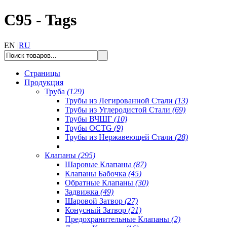
C95 - Tags
EN |
RU
Страницы
Продукция
Труба
(129)
Трубы из Легированной Стали
(13)
Трубы из Углеродистой Стали
(69)
Трубы ВЧШГ
(10)
Трубы OCTG
(9)
Трубы из Нержавеющей Стали
(28)
Клапаны
(295)
Шаровые Клапаны
(87)
Клапаны Бабочка
(45)
Обратные Клапаны
(30)
Задвижка
(49)
Шаровой Затвор
(27)
Конусный Затвор
(21)
Предохранительные Клапаны
(2)