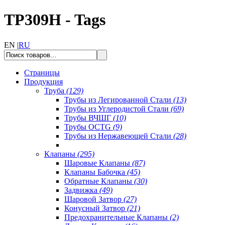
TP309H - Tags
EN |
RU
Страницы
Продукция
Труба
(129)
Трубы из Легированной Стали
(13)
Трубы из Углеродистой Стали
(69)
Трубы ВЧШГ
(10)
Трубы OCTG
(9)
Трубы из Нержавеющей Стали
(28)
Клапаны
(295)
Шаровые Клапаны
(87)
Клапаны Бабочка
(45)
Обратные Клапаны
(30)
Задвижка
(49)
Шаровой Затвор
(27)
Конусный Затвор
(21)
Предохранительные Клапаны
(2)