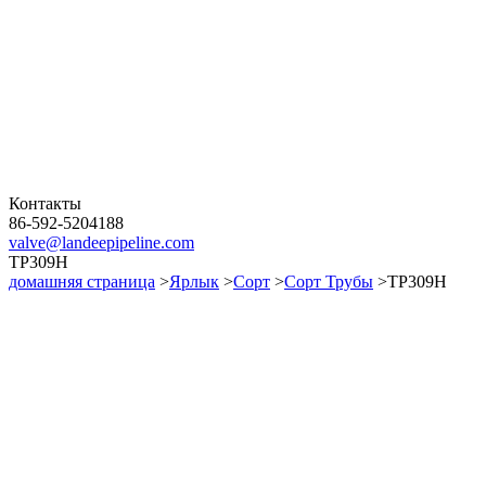
Контакты
86-592-5204188
valve@landeepipeline.com
TP309H
домашняя страница
>
Ярлык
>
Сорт
>
Сорт Трубы
>TP309H