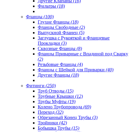
Другие Клапаны
(16)
Фильтры
(18)
Фланцы
(100)
Глухие Фланцы
(18)
Фланцы Свободные
(2)
Выпускной Фланец
(5)
Заглушка с Рукояткой и Фланцевые
Прокладки
(3)
Сквозные Фланцы
(8)
Фланцы Приварные с Впадиной под Сварку
(2)
Резьбовые Фланцы
(4)
Фланцы с Шейкой для Приварки
(40)
Другие Фланцы
(18)
Фитинги
(250)
Труб Отводы
(15)
Трубные Крышки
(12)
Трубы Муфты
(19)
Колено Трубопровода
(69)
Переход
(32)
Обрезанный Конец Трубы
(3)
Тройники
(42)
Бобышка Трубы
(15)