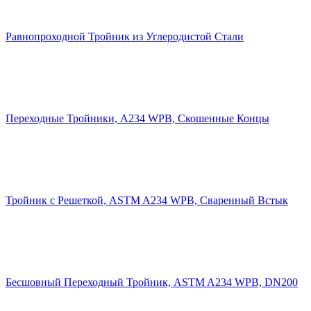
Равнопроходной Тройник из Углеродистой Стали
Переходные Тройники, A234 WPB, Скошенные Концы
Тройник с Решеткой, ASTM A234 WPB, Сваренный Встык
Бесшовный Переходный Тройник, ASTM A234 WPB, DN200