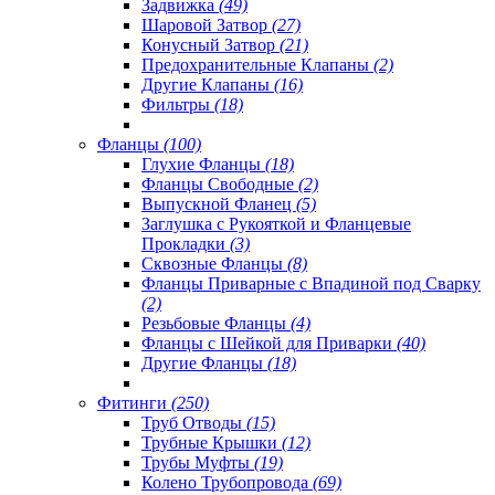
Задвижка
(49)
Шаровой Затвор
(27)
Конусный Затвор
(21)
Предохранительные Клапаны
(2)
Другие Клапаны
(16)
Фильтры
(18)
Фланцы
(100)
Глухие Фланцы
(18)
Фланцы Свободные
(2)
Выпускной Фланец
(5)
Заглушка с Рукояткой и Фланцевые
Прокладки
(3)
Сквозные Фланцы
(8)
Фланцы Приварные с Впадиной под Сварку
(2)
Резьбовые Фланцы
(4)
Фланцы с Шейкой для Приварки
(40)
Другие Фланцы
(18)
Фитинги
(250)
Труб Отводы
(15)
Трубные Крышки
(12)
Трубы Муфты
(19)
Колено Трубопровода
(69)