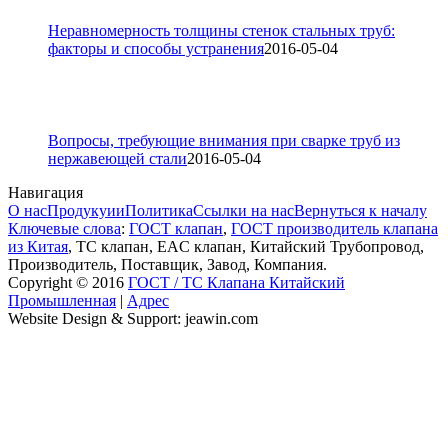
Неравномерность толщины стенок стальных труб:
факторы и способы устранения
2016-05-04
Вопросы, требующие внимания при сварке труб из
нержавеющей стали
2016-05-04
Навигация
О нас
Продукуии
Политика
Ссылки на нас
Вернуться к началу
Ключевые слова
:
ГОСТ клапан
,
ГОСТ производитель клапана
из Китая
, ТС клапан, EAC клапан, Китайский Трубопровод,
Производитель, Поставщик, Завод, Компания.
Copyright © 2016
ГОСТ / ТС Клапана Китайский
Промышленная
|
Адрес
Website Design & Support: jeawin.com