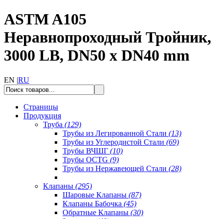
ASTM A105
Неравнопроходный Тройник,
3000 LB, DN50 x DN40 mm
EN |
RU
Страницы
Продукция
Труба
(129)
Трубы из Легированной Стали
(13)
Трубы из Углеродистой Стали
(69)
Трубы ВЧШГ
(10)
Трубы OCTG
(9)
Трубы из Нержавеющей Стали
(28)
Клапаны
(295)
Шаровые Клапаны
(87)
Клапаны Бабочка
(45)
Обратные Клапаны
(30)