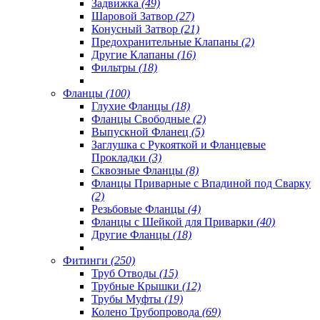
Задвижка
(49)
Шаровой Затвор
(27)
Конусный Затвор
(21)
Предохранительные Клапаны
(2)
Другие Клапаны
(16)
Фильтры
(18)
Фланцы
(100)
Глухие Фланцы
(18)
Фланцы Свободные
(2)
Выпускной Фланец
(5)
Заглушка с Рукояткой и Фланцевые
Прокладки
(3)
Сквозные Фланцы
(8)
Фланцы Приварные с Впадиной под Сварку
(2)
Резьбовые Фланцы
(4)
Фланцы с Шейкой для Приварки
(40)
Другие Фланцы
(18)
Фитинги
(250)
Труб Отводы
(15)
Трубные Крышки
(12)
Трубы Муфты
(19)
Колено Трубопровода
(69)