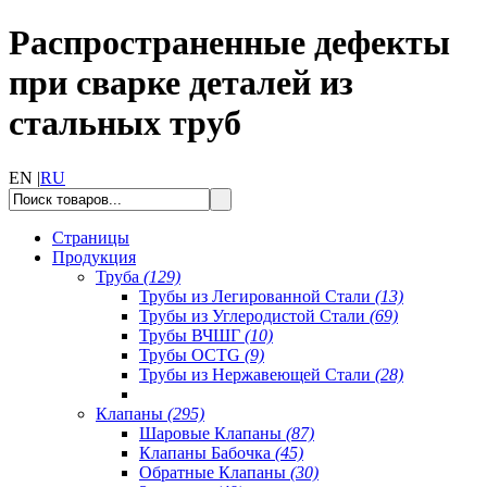
Распространенные дефекты
при сварке деталей из
стальных труб
EN |
RU
Страницы
Продукция
Труба
(129)
Трубы из Легированной Стали
(13)
Трубы из Углеродистой Стали
(69)
Трубы ВЧШГ
(10)
Трубы OCTG
(9)
Трубы из Нержавеющей Стали
(28)
Клапаны
(295)
Шаровые Клапаны
(87)
Клапаны Бабочка
(45)
Обратные Клапаны
(30)