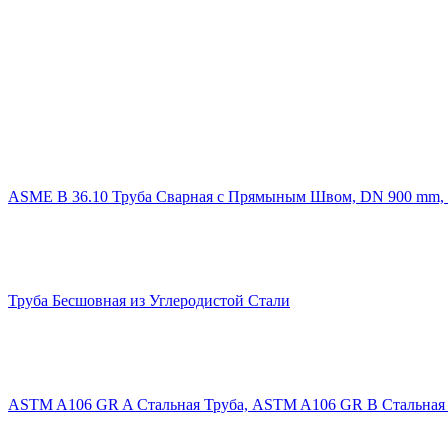
ASME B 36.10 Труба Сварная с Прямыным Швом, DN 900 mm, 
Труба Бесшовная из Углеродистой Стали
ASTM A106 GR A Стальная Труба, ASTM A106 GR B Стальная