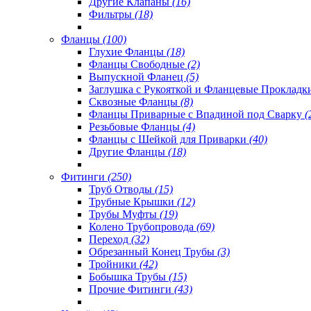
Другие Клапаны
(16)
Фильтры
(18)
Фланцы
(100)
Глухие Фланцы
(18)
Фланцы Свободные
(2)
Выпускной Фланец
(5)
Заглушка с Рукояткой и Фланцевые Проклад
Сквозные Фланцы
(8)
Фланцы Приварные с Впадиной под Сварку
(
Резьбовые Фланцы
(4)
Фланцы с Шейкой для Приварки
(40)
Другие Фланцы
(18)
Фитинги
(250)
Труб Отводы
(15)
Трубные Крышки
(12)
Трубы Муфты
(19)
Колено Трубопровода
(69)
Переход
(32)
Обрезанный Конец Трубы
(3)
Тройники
(42)
Бобышка Трубы
(15)
Прочие Фитинги
(43)