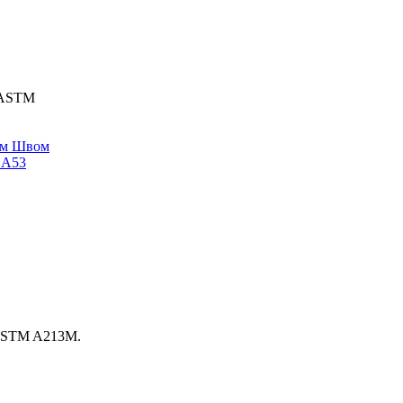
 ASTM
ым Швом
 A53
ASTM A213M.