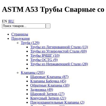
ASTM A53 Трубы Сварные с
EN |
RU
Страницы
Продукция
Труба
(129)
Трубы из Легированной Стали
(13)
Трубы из Углеродистой Стали
(69)
Трубы ВЧШГ
(10)
Трубы OCTG
(9)
Трубы из Нержавеющей Стали
(28)
Клапаны
(295)
Шаровые Клапаны
(87)
Клапаны Бабочка
(45)
Обратные Клапаны
(30)
Задвижка
(49)
Шаровой Затвор
(27)
Конусный Затвор
(21)
Предохранительные Клапаны
(2)