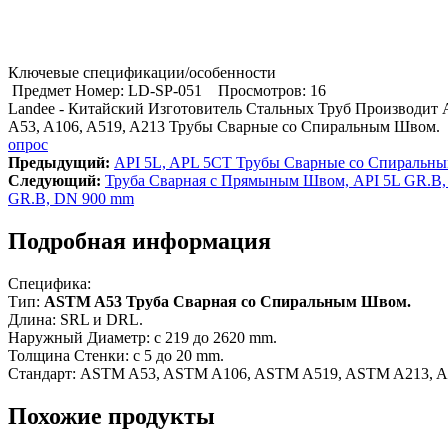
Ключевые спецификации/особенности
Предмет Номер: LD-SP-051
Просмотров: 16
Landee - Китайский Изготовитель Стальных Труб Производит
A53, A106, A519, A213 Трубы Сварные со Спиральным Швом.
опрос
Предыдущий:
API 5L, APL 5CT Трубы Сварные со Спиральн
Cледующий:
Труба Сварная с Прямыным Швом, API 5L GR.B,
GR.B, DN 900 mm
Подробная информация
Специфика:
Тип:
ASTM A53 Труба Сварная со Спиральным Швом.
Длина: SRL и DRL.
Наружный Диаметр: с 219 дo 2620 mm.
Толщина Стенки: с 5 до 20 mm.
Стандарт: ASTM A53, ASTM A106, ASTM A519, ASTM A213, 
Похожие продукты