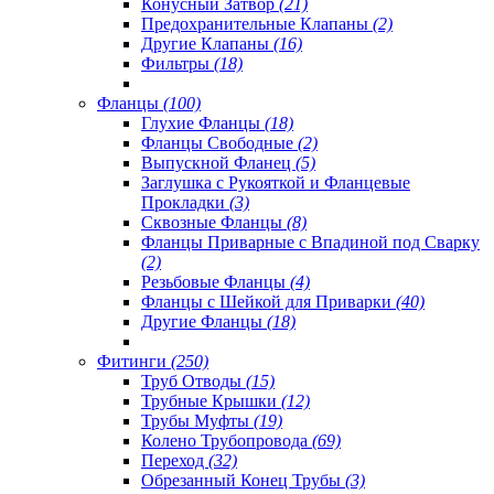
Конусный Затвор
(21)
Предохранительные Клапаны
(2)
Другие Клапаны
(16)
Фильтры
(18)
Фланцы
(100)
Глухие Фланцы
(18)
Фланцы Свободные
(2)
Выпускной Фланец
(5)
Заглушка с Рукояткой и Фланцевые
Прокладки
(3)
Сквозные Фланцы
(8)
Фланцы Приварные с Впадиной под Сварку
(2)
Резьбовые Фланцы
(4)
Фланцы с Шейкой для Приварки
(40)
Другие Фланцы
(18)
Фитинги
(250)
Труб Отводы
(15)
Трубные Крышки
(12)
Трубы Муфты
(19)
Колено Трубопровода
(69)
Переход
(32)
Обрезанный Конец Трубы
(3)