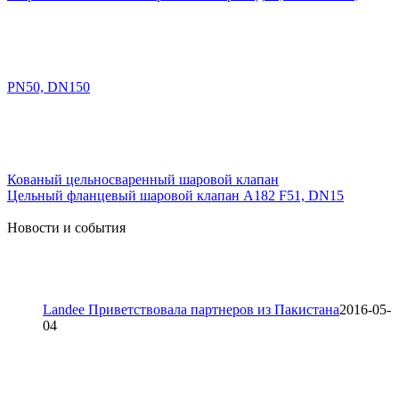
PN50, DN150
Кованый цельносваренный шаровой клапан
Цельный фланцевый шаровой клапан A182 F51, DN15
Новости и события
Landee Приветствовала партнеров из Пакистана
2016-05-
04