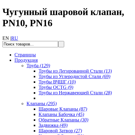
Чугунный шаровой клапан,
PN10, PN16
EN |
RU
Страницы
Продукция
Труба
(129)
Трубы из Легированной Стали
(13)
Трубы из Углеродистой Стали
(69)
Трубы ВЧШГ
(10)
Трубы OCTG
(9)
Трубы из Нержавеющей Стали
(28)
Клапаны
(295)
Шаровые Клапаны
(87)
Клапаны Бабочка
(45)
Обратные Клапаны
(30)
Задвижка
(49)
Шаровой Затвор
(27)