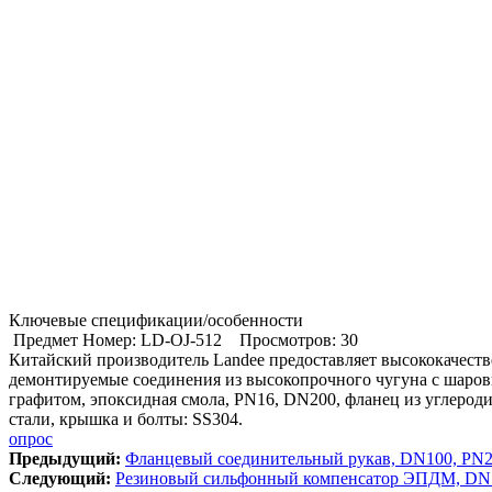
Ключевые спецификации/особенности
Предмет Номер: LD-OJ-512
Просмотров: 30
Китайский производитель Landee предоставляет высококачест
демонтируемые соединения из высокопрочного чугуна с шаро
графитом, эпоксидная смола, PN16, DN200, фланец из углерод
стали, крышка и болты: SS304.
опрос
Предыдущий:
Фланцевый соединительный рукав, DN100, PN2
Cледующий:
Резиновый сильфонный компенсатор ЭПДМ, DN 