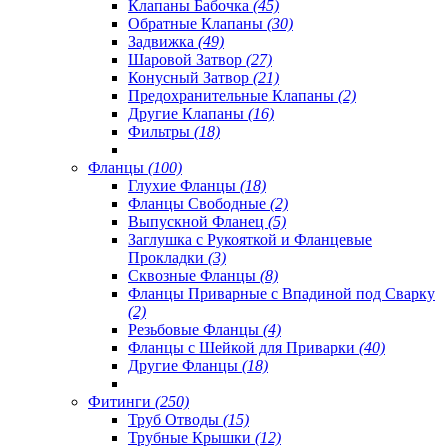
Клапаны Бабочка
(45)
Обратные Клапаны
(30)
Задвижка
(49)
Шаровой Затвор
(27)
Конусный Затвор
(21)
Предохранительные Клапаны
(2)
Другие Клапаны
(16)
Фильтры
(18)
Фланцы
(100)
Глухие Фланцы
(18)
Фланцы Свободные
(2)
Выпускной Фланец
(5)
Заглушка с Рукояткой и Фланцевые
Прокладки
(3)
Сквозные Фланцы
(8)
Фланцы Приварные с Впадиной под Сварку
(2)
Резьбовые Фланцы
(4)
Фланцы с Шейкой для Приварки
(40)
Другие Фланцы
(18)
Фитинги
(250)
Труб Отводы
(15)
Трубные Крышки
(12)