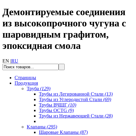
Демонтируемые соединения
из высокопрочного чугуна с
шаровидным графитом,
эпоксидная смола
EN |
RU
Страницы
Продукция
Труба
(129)
Трубы из Легированной Стали
(13)
Трубы из Углеродистой Стали
(69)
Трубы ВЧШГ
(10)
Трубы OCTG
(9)
Трубы из Нержавеющей Стали
(28)
Клапаны
(295)
Шаровые Клапаны
(87)