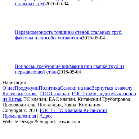
стальных труб
2016-05-04
Неравномерность толщины стенок стальных труб:
факторы и способы устранения
2016-05-04
Вопросы, требующие внимания при сварке труб из
нержавеющей стали
2016-05-04
Навигация
О нас
Продукуии
Политика
Ссылки на нас
Вернуться к началу
Ключевые слова
:
ГОСТ клапан
,
ГОСТ производитель клапана
из Китая
, ТС клапан, EAC клапан, Китайский Трубопровод,
Производитель, Поставщик, Завод, Компания.
Copyright © 2016
ГОСТ / ТС Клапана Китайский
Промышленная
|
Адрес
Website Design & Support: jeawin.com