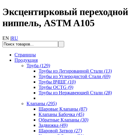
Эксцентирковый переходной
ниппель, ASTM A105
EN |
RU
Страницы
Продукция
Труба
(129)
Трубы из Легированной Стали
(13)
Трубы из Углеродистой Стали
(69)
Трубы ВЧШГ
(10)
Трубы OCTG
(9)
Трубы из Нержавеющей Стали
(28)
Клапаны
(295)
Шаровые Клапаны
(87)
Клапаны Бабочка
(45)
Обратные Клапаны
(30)
Задвижка
(49)
Шаровой Затвор
(27)