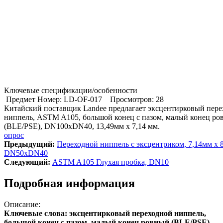
Ключевые спецификации/особенности
Предмет Номер: LD-OF-017
Просмотров: 28
Китайский поставщик Landee предлагает эксцентирковый пер
ниппель, ASTM A105, большой конец с пазом, малый конец р
(BLE/PSE), DN100хDN40, 13,49мм х 7,14 мм.
опрос
Предыдущий:
Переходной ниппель с эксцентриком, 7,14мм х 8
DN50хDN40
Cледующий:
ASTM A105 Глухая пробка, DN10
Подробная информация
Описание:
Ключевые слова: эксцентирковый переходной ниппель,
большой конец с пазом, малый конец ровный (BLE/PSE),