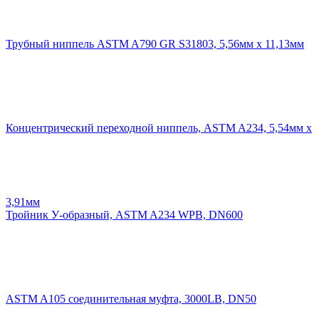
Трубный ниппель ASTM A790 GR S31803, 5,56мм х 11,13мм
Концентрический переходной ниппель, ASTM A234, 5,54мм х
3,91мм
Тройник У-образный, ASTM A234 WPB, DN600
ASTM A105 соединительная муфта, 3000LB, DN50