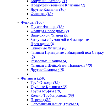
Конусный Затвор
(21)
Предохранительные Клапаны
(2)
Другие Клапаны
(16)
Фильтры
(18)
Фланцы
(100)
Глухие Фланцы
(18)
Фланцы Свободные
(2)
Выпускной Фланец
(5)
Заглушка с Рукояткой и Фланцевые
Прокладки
(3)
Сквозные Фланцы
(8)
Фланцы Приварные с Впадиной под Сварку
(2)
Резьбовые Фланцы
(4)
Фланцы с Шейкой для Приварки
(40)
Другие Фланцы
(18)
Фитинги
(250)
Труб Отводы
(15)
Трубные Крышки
(12)
Трубы Муфты
(19)
Колено Трубопровода
(69)
Переход
(32)
Обрезанный Конец Трубы
(3)