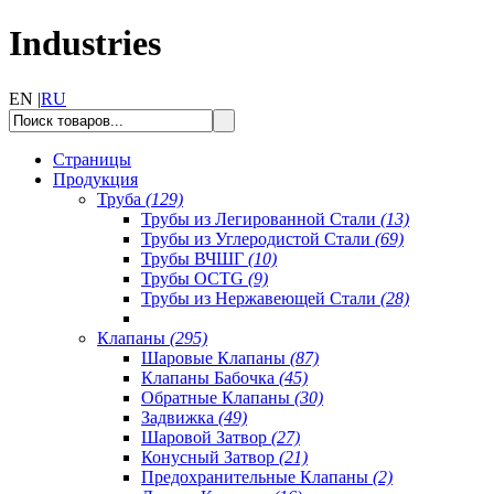
Industries
EN |
RU
Страницы
Продукция
Труба
(129)
Трубы из Легированной Стали
(13)
Трубы из Углеродистой Стали
(69)
Трубы ВЧШГ
(10)
Трубы OCTG
(9)
Трубы из Нержавеющей Стали
(28)
Клапаны
(295)
Шаровые Клапаны
(87)
Клапаны Бабочка
(45)
Обратные Клапаны
(30)
Задвижка
(49)
Шаровой Затвор
(27)
Конусный Затвор
(21)
Предохранительные Клапаны
(2)