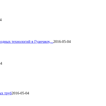
4
одных технологий в Гуанчжоу,...
2016-05-04
04
ых труб
2016-05-04