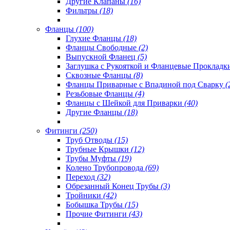
Другие Клапаны
(16)
Фильтры
(18)
Фланцы
(100)
Глухие Фланцы
(18)
Фланцы Свободные
(2)
Выпускной Фланец
(5)
Заглушка с Рукояткой и Фланцевые Проклад
Сквозные Фланцы
(8)
Фланцы Приварные с Впадиной под Сварку
(
Резьбовые Фланцы
(4)
Фланцы с Шейкой для Приварки
(40)
Другие Фланцы
(18)
Фитинги
(250)
Труб Отводы
(15)
Трубные Крышки
(12)
Трубы Муфты
(19)
Колено Трубопровода
(69)
Переход
(32)
Обрезанный Конец Трубы
(3)
Тройники
(42)
Бобышка Трубы
(15)
Прочие Фитинги
(43)