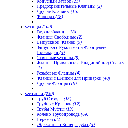
Конусный Затвор
(21)
Предохранительные Клапаны
(2)
Другие Клапаны
(16)
Фильтры
(18)
Фланцы
(100)
Глухие Фланцы
(18)
Фланцы Свободные
(2)
Выпускной Фланец
(5)
Заглушка с Рукояткой и Фланцевые
Прокладки
(3)
Сквозные Фланцы
(8)
Фланцы Приварные с Впадиной под Сварку
(2)
Резьбовые Фланцы
(4)
Фланцы с Шейкой для Приварки
(40)
Другие Фланцы
(18)
Фитинги
(250)
Труб Отводы
(15)
Трубные Крышки
(12)
Трубы Муфты
(19)
Колено Трубопровода
(69)
Переход
(32)
Обрезанный Конец Трубы
(3)