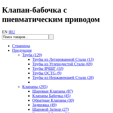
Клапан-бабочка с
пневматическим приводом
EN |
RU
Страницы
Продукция
Труба
(129)
Трубы из Легированной Стали
(13)
Трубы из Углеродистой Стали
(69)
Трубы ВЧШГ
(10)
Трубы OCTG
(9)
Трубы из Нержавеющей Стали
(28)
Клапаны
(295)
Шаровые Клапаны
(87)
Клапаны Бабочка
(45)
Обратные Клапаны
(30)
Задвижка
(49)
Шаровой Затвор
(27)