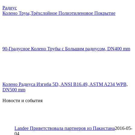
Радиус
Колено Труы,Трёхслойное Полиэтиленовое Покрытие
90-Градусное Колено Трубы с Большим радиусом, DN400 mm
Колено Радиуса Изгиба 5D, ANSI B16.49, ASTM A234 WPB,
DN500 mm
Новости и события
Landee Приветствовала партнеров из Пакистана
2016-05-
04