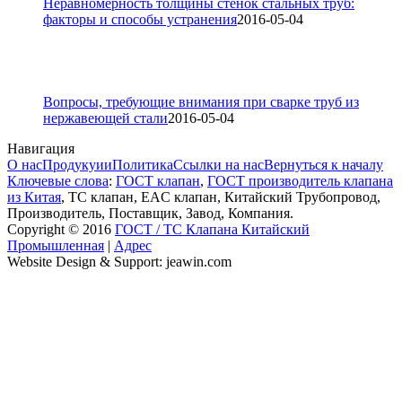
Неравномерность толщины стенок стальных труб:
факторы и способы устранения
2016-05-04
Вопросы, требующие внимания при сварке труб из
нержавеющей стали
2016-05-04
Навигация
О нас
Продукуии
Политика
Ссылки на нас
Вернуться к началу
Ключевые слова
:
ГОСТ клапан
,
ГОСТ производитель клапана
из Китая
, ТС клапан, EAC клапан, Китайский Трубопровод,
Производитель, Поставщик, Завод, Компания.
Copyright © 2016
ГОСТ / ТС Клапана Китайский
Промышленная
|
Адрес
Website Design & Support: jeawin.com