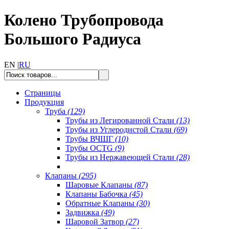
Колено Трубопровода
Большого Радиуса
EN |
RU
Страницы
Продукция
Труба
(129)
Трубы из Легированной Стали
(13)
Трубы из Углеродистой Стали
(69)
Трубы ВЧШГ
(10)
Трубы OCTG
(9)
Трубы из Нержавеющей Стали
(28)
Клапаны
(295)
Шаровые Клапаны
(87)
Клапаны Бабочка
(45)
Обратные Клапаны
(30)
Задвижка
(49)
Шаровой Затвор
(27)