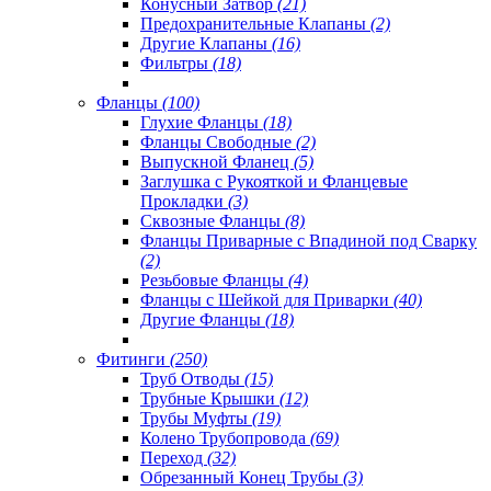
Конусный Затвор
(21)
Предохранительные Клапаны
(2)
Другие Клапаны
(16)
Фильтры
(18)
Фланцы
(100)
Глухие Фланцы
(18)
Фланцы Свободные
(2)
Выпускной Фланец
(5)
Заглушка с Рукояткой и Фланцевые
Прокладки
(3)
Сквозные Фланцы
(8)
Фланцы Приварные с Впадиной под Сварку
(2)
Резьбовые Фланцы
(4)
Фланцы с Шейкой для Приварки
(40)
Другие Фланцы
(18)
Фитинги
(250)
Труб Отводы
(15)
Трубные Крышки
(12)
Трубы Муфты
(19)
Колено Трубопровода
(69)
Переход
(32)
Обрезанный Конец Трубы
(3)