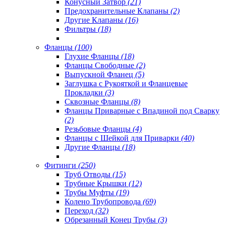
Конусный Затвор
(21)
Предохранительные Клапаны
(2)
Другие Клапаны
(16)
Фильтры
(18)
Фланцы
(100)
Глухие Фланцы
(18)
Фланцы Свободные
(2)
Выпускной Фланец
(5)
Заглушка с Рукояткой и Фланцевые
Прокладки
(3)
Сквозные Фланцы
(8)
Фланцы Приварные с Впадиной под Сварку
(2)
Резьбовые Фланцы
(4)
Фланцы с Шейкой для Приварки
(40)
Другие Фланцы
(18)
Фитинги
(250)
Труб Отводы
(15)
Трубные Крышки
(12)
Трубы Муфты
(19)
Колено Трубопровода
(69)
Переход
(32)
Обрезанный Конец Трубы
(3)