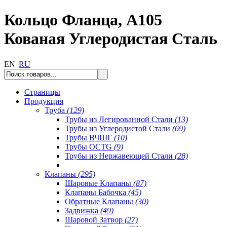
Кольцо Фланца, A105
Кованая Углеродистая Сталь
EN |
RU
Страницы
Продукция
Труба
(129)
Трубы из Легированной Стали
(13)
Трубы из Углеродистой Стали
(69)
Трубы ВЧШГ
(10)
Трубы OCTG
(9)
Трубы из Нержавеющей Стали
(28)
Клапаны
(295)
Шаровые Клапаны
(87)
Клапаны Бабочка
(45)
Обратные Клапаны
(30)
Задвижка
(49)
Шаровой Затвор
(27)