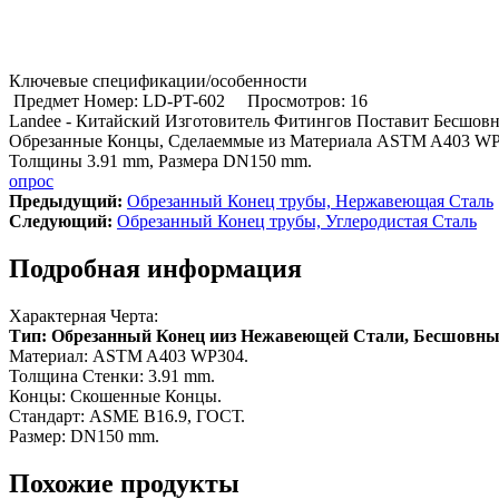
Ключевые спецификации/особенности
Предмет Номер: LD-PT-602
Просмотров: 16
Landee - Китайский Изготовитель Фитингов Поставит Бесшов
Обрезанные Концы, Сделаеммые из Материала ASTM A403 WP
Толщины 3.91 mm, Размера DN150 mm.
опрос
Предыдущий:
Обрезанный Конец трубы, Нержавеющая Сталь
Cледующий:
Обрезанный Конец трубы, Углеродистая Сталь
Подробная информация
Характерная Черта:
Тип: Обрезанный Конец ииз Нежавеющей Стали, Бесшовны
Материал: ASTM A403 WP304.
Толщина Стенки: 3.91 mm.
Концы: Скошенные Концы.
Стандарт: ASME B16.9, ГОСТ.
Размер: DN150 mm.
Похожие продукты