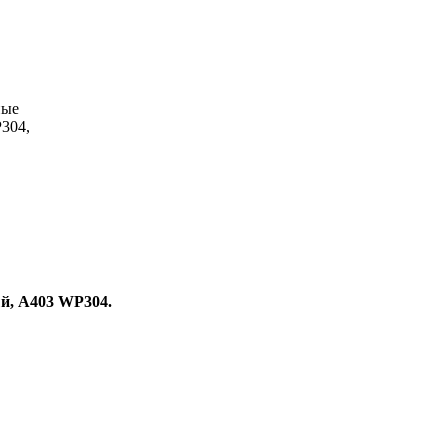
ные
304,
й, A403 WP304.