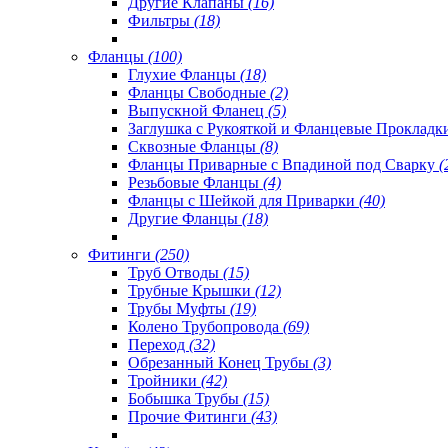
Другие Клапаны
(16)
Фильтры
(18)
Фланцы
(100)
Глухие Фланцы
(18)
Фланцы Свободные
(2)
Выпускной Фланец
(5)
Заглушка с Рукояткой и Фланцевые Проклад
Сквозные Фланцы
(8)
Фланцы Приварные с Впадиной под Сварку
(
Резьбовые Фланцы
(4)
Фланцы с Шейкой для Приварки
(40)
Другие Фланцы
(18)
Фитинги
(250)
Труб Отводы
(15)
Трубные Крышки
(12)
Трубы Муфты
(19)
Колено Трубопровода
(69)
Переход
(32)
Обрезанный Конец Трубы
(3)
Тройники
(42)
Бобышка Трубы
(15)
Прочие Фитинги
(43)