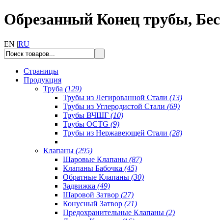
Обрезанный Конец трубы, Бе
EN |
RU
Страницы
Продукция
Труба
(129)
Трубы из Легированной Стали
(13)
Трубы из Углеродистой Стали
(69)
Трубы ВЧШГ
(10)
Трубы OCTG
(9)
Трубы из Нержавеющей Стали
(28)
Клапаны
(295)
Шаровые Клапаны
(87)
Клапаны Бабочка
(45)
Обратные Клапаны
(30)
Задвижка
(49)
Шаровой Затвор
(27)
Конусный Затвор
(21)
Предохранительные Клапаны
(2)