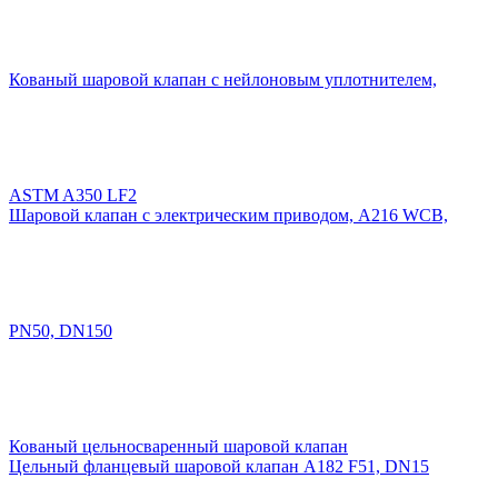
Кованый шаровой клапан с нейлоновым уплотнителем,
ASTM A350 LF2
Шаровой клапан с электрическим приводом, A216 WCB,
PN50, DN150
Кованый цельносваренный шаровой клапан
Цельный фланцевый шаровой клапан A182 F51, DN15