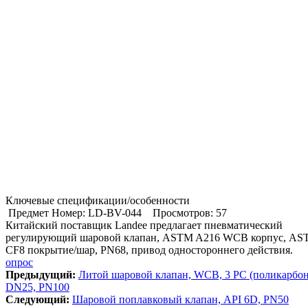
Ключевые спецификации/особенности
Предмет Номер: LD-BV-044
Просмотров: 57
Китайский поставщик Landee предлагает пневматический
регулирующий шаровой клапан, ASTM A216 WCB корпус, AS
CF8 покрытие/шар, PN68, привод одностороннего действия.
опрос
Предыдущий:
Литой шаровой клапан, WCB, 3 PC (поликарбон
DN25, PN100
Cледующий:
Шаровой поплавковый клапан, API 6D, PN50