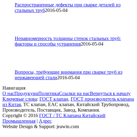
Распространенные дефекты при сварке деталей из
стальных труб
2016-05-04
Неравномерность толщины стенок стальных труб:
факторы и способы устранения
2016-05-04
Вопросы, требующие внимания при сварке труб из
нержавеющей стали
2016-05-04
Навигация
О нас
Продукуии
Политика
Ссылки на нас
Вернуться к началу
Ключевые слова
:
ГОСТ клапан
,
ГОСТ производитель клапана
из Китая
, ТС клапан, EAC клапан, Китайский Трубопровод,
Производитель, Поставщик, Завод, Компания.
Copyright © 2016
ГОСТ / ТС Клапана Китайский
Промышленная
|
Адрес
Website Design & Support: jeawin.com