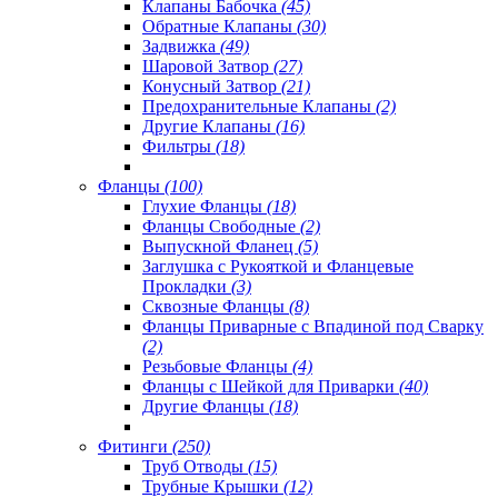
Клапаны Бабочка
(45)
Обратные Клапаны
(30)
Задвижка
(49)
Шаровой Затвор
(27)
Конусный Затвор
(21)
Предохранительные Клапаны
(2)
Другие Клапаны
(16)
Фильтры
(18)
Фланцы
(100)
Глухие Фланцы
(18)
Фланцы Свободные
(2)
Выпускной Фланец
(5)
Заглушка с Рукояткой и Фланцевые
Прокладки
(3)
Сквозные Фланцы
(8)
Фланцы Приварные с Впадиной под Сварку
(2)
Резьбовые Фланцы
(4)
Фланцы с Шейкой для Приварки
(40)
Другие Фланцы
(18)
Фитинги
(250)
Труб Отводы
(15)
Трубные Крышки
(12)