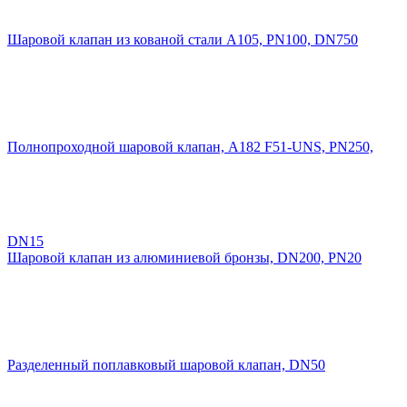
Шаровой клапан из кованой стали A105, PN100, DN750
Полнопроходной шаровой клапан, A182 F51-UNS, PN250,
DN15
Шаровой клапан из алюминиевой бронзы, DN200, PN20
Разделенный поплавковый шаровой клапан, DN50