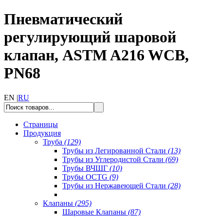
Пневматический
регулирующий шаровой
клапан, ASTM A216 WCB,
PN68
EN |
RU
Страницы
Продукция
Труба
(129)
Трубы из Легированной Стали
(13)
Трубы из Углеродистой Стали
(69)
Трубы ВЧШГ
(10)
Трубы OCTG
(9)
Трубы из Нержавеющей Стали
(28)
Клапаны
(295)
Шаровые Клапаны
(87)