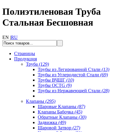
Полиэтиленовая Труба
Стальная Бесшовная
EN |
RU
Страницы
Продукция
Труба
(129)
Трубы из Легированной Стали
(13)
Трубы из Углеродистой Стали
(69)
Трубы ВЧШГ
(10)
Трубы OCTG
(9)
Трубы из Нержавеющей Стали
(28)
Клапаны
(295)
Шаровые Клапаны
(87)
Клапаны Бабочка
(45)
Обратные Клапаны
(30)
Задвижка
(49)
Шаровой Затвор
(27)