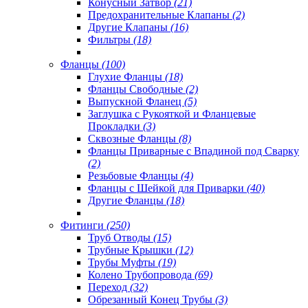
Конусный Затвор
(21)
Предохранительные Клапаны
(2)
Другие Клапаны
(16)
Фильтры
(18)
Фланцы
(100)
Глухие Фланцы
(18)
Фланцы Свободные
(2)
Выпускной Фланец
(5)
Заглушка с Рукояткой и Фланцевые
Прокладки
(3)
Сквозные Фланцы
(8)
Фланцы Приварные с Впадиной под Сварку
(2)
Резьбовые Фланцы
(4)
Фланцы с Шейкой для Приварки
(40)
Другие Фланцы
(18)
Фитинги
(250)
Труб Отводы
(15)
Трубные Крышки
(12)
Трубы Муфты
(19)
Колено Трубопровода
(69)
Переход
(32)
Обрезанный Конец Трубы
(3)