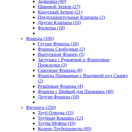
Задвижка
(49)
Шаровой Затвор
(27)
Конусный Затвор
(21)
Предохранительные Клапаны
(2)
Другие Клапаны
(16)
Фильтры
(18)
Фланцы
(100)
Глухие Фланцы
(18)
Фланцы Свободные
(2)
Выпускной Фланец
(5)
Заглушка с Рукояткой и Фланцевые
Прокладки
(3)
Сквозные Фланцы
(8)
Фланцы Приварные с Впадиной под Сварку
(2)
Резьбовые Фланцы
(4)
Фланцы с Шейкой для Приварки
(40)
Другие Фланцы
(18)
Фитинги
(250)
Труб Отводы
(15)
Трубные Крышки
(12)
Трубы Муфты
(19)
Колено Трубопровода
(69)