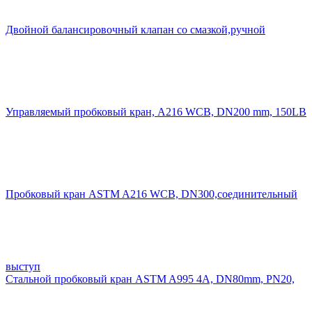
Двойной балансировочный клапан со смазкой,ручной
Управляемый пробковый кран, A216 WCB, DN200 mm, 150LB
Пробковый кран ASTM A216 WCB, DN300,соединительный
выступ
Стальной пробковый кран ASTM A995 4A, DN80mm, PN20,