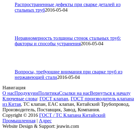
Распространенные дефекты при сварке деталей из
стальных труб
2016-05-04
Неравномерность толщины стенок стальных труб:
факторы и способы устранения
2016-05-04
Вопросы, требующие внимания при сварке труб из
нержавеющей стали
2016-05-04
Навигация
О нас
Продукуии
Политика
Ссылки на нас
Вернуться к началу
Ключевые слова
:
ГОСТ клапан
,
ГОСТ производитель клапана
из Китая
, ТС клапан, EAC клапан, Китайский Трубопровод,
Производитель, Поставщик, Завод, Компания.
Copyright © 2016
ГОСТ / ТС Клапана Китайский
Промышленная
|
Адрес
Website Design & Support: jeawin.com