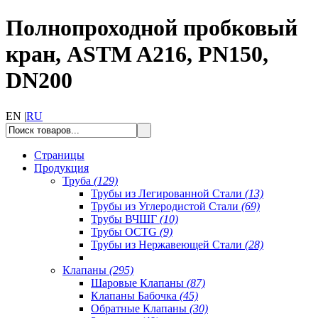
Полнопроходной пробковый
кран, ASTM A216, PN150,
DN200
EN |
RU
Страницы
Продукция
Труба
(129)
Трубы из Легированной Стали
(13)
Трубы из Углеродистой Стали
(69)
Трубы ВЧШГ
(10)
Трубы OCTG
(9)
Трубы из Нержавеющей Стали
(28)
Клапаны
(295)
Шаровые Клапаны
(87)
Клапаны Бабочка
(45)
Обратные Клапаны
(30)