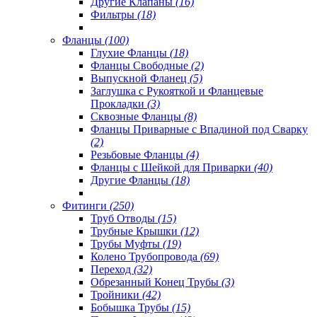
Другие Клапаны
(16)
Фильтры
(18)
Фланцы
(100)
Глухие Фланцы
(18)
Фланцы Свободные
(2)
Выпускной Фланец
(5)
Заглушка с Рукояткой и Фланцевые
Прокладки
(3)
Сквозные Фланцы
(8)
Фланцы Приварные с Впадиной под Сварку
(2)
Резьбовые Фланцы
(4)
Фланцы с Шейкой для Приварки
(40)
Другие Фланцы
(18)
Фитинги
(250)
Труб Отводы
(15)
Трубные Крышки
(12)
Трубы Муфты
(19)
Колено Трубопровода
(69)
Переход
(32)
Обрезанный Конец Трубы
(3)
Тройники
(42)
Бобышка Трубы
(15)