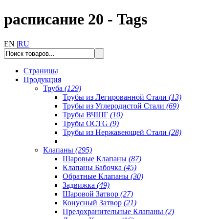
расписание 20 - Tags
EN |
RU
Страницы
Продукция
Труба
(129)
Трубы из Легированной Стали
(13)
Трубы из Углеродистой Стали
(69)
Трубы ВЧШГ
(10)
Трубы OCTG
(9)
Трубы из Нержавеющей Стали
(28)
Клапаны
(295)
Шаровые Клапаны
(87)
Клапаны Бабочка
(45)
Обратные Клапаны
(30)
Задвижка
(49)
Шаровой Затвор
(27)
Конусный Затвор
(21)
Предохранительные Клапаны
(2)