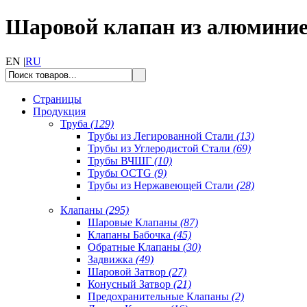
Шаровой клапан из алюминие
EN |
RU
Страницы
Продукция
Труба
(129)
Трубы из Легированной Стали
(13)
Трубы из Углеродистой Стали
(69)
Трубы ВЧШГ
(10)
Трубы OCTG
(9)
Трубы из Нержавеющей Стали
(28)
Клапаны
(295)
Шаровые Клапаны
(87)
Клапаны Бабочка
(45)
Обратные Клапаны
(30)
Задвижка
(49)
Шаровой Затвор
(27)
Конусный Затвор
(21)
Предохранительные Клапаны
(2)