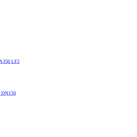
A350 LF2
, DN150