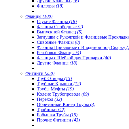
Другие Клапаны
(16)
Фильтры
(18)
Фланцы
(100)
Глухие Фланцы
(18)
Фланцы Свободные
(2)
Выпускной Фланец
(5)
Заглушка с Рукояткой и Фланцевые Проклад
Сквозные Фланцы
(8)
Фланцы Приварные с Впадиной под Сварку
(
Резьбовые Фланцы
(4)
Фланцы с Шейкой для Приварки
(40)
Другие Фланцы
(18)
Фитинги
(250)
Труб Отводы
(15)
Трубные Крышки
(12)
Трубы Муфты
(19)
Колено Трубопровода
(69)
Переход
(32)
Обрезанный Конец Трубы
(3)
Тройники
(42)
Бобышка Трубы
(15)
Прочие Фитинги
(43)