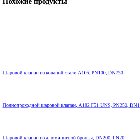
Похожие продукты
Шаровой клапан из кованой стали A105, PN100, DN750
Полнопроходной шаровой клапан, A182 F51-UNS, PN250, DN1
Шаровой клапан из алюминиевой бронзы, DN200, PN20