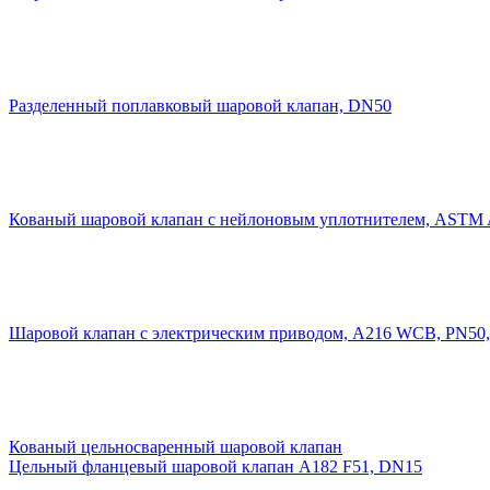
Разделенный поплавковый шаровой клапан, DN50
Кованый шаровой клапан с нейлоновым уплотнителем, ASTM 
Шаровой клапан с электрическим приводом, A216 WCB, PN50
Кованый цельносваренный шаровой клапан
Цельный фланцевый шаровой клапан A182 F51, DN15