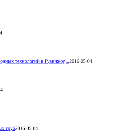
4
одных технологий в Гуанчжоу,...
2016-05-04
04
ых труб
2016-05-04