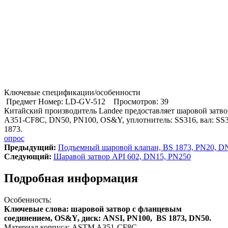
Ключевые спецификации/особенности
Предмет Номер: LD-GV-512
Просмотров: 39
Китайский производитель Landee предоставляет шаровой зат
A351-CF8C, DN50, PN100, OS&Y, уплотнитель: SS316, вал: SS
1873.
опрос
Предыдущий:
Подъемный шаровой клапан, BS 1873, PN20, D
Cледующий:
Шаравой затвор API 602, DN15, PN250
Подробная информация
Особенность:
Ключевые слова: шаровой затвор с фланцевым
соединением, OS&Y, диск: ANSI, PN100, BS 1873, DN50.
Материал корпуса: ASTM A351-CF8C.