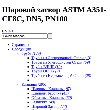
Шаровой затвор ASTM A351-
CF8C, DN5, PN100
EN |
RU
Страницы
Продукция
Труба
(129)
Трубы из Легированной Стали
(13)
Трубы из Углеродистой Стали
(69)
Трубы ВЧШГ
(10)
Трубы OCTG
(9)
Трубы из Нержавеющей Стали
(28)
Клапаны
(295)
Шаровые Клапаны
(87)
Клапаны Бабочка
(45)
Обратные Клапаны
(30)
Задвижка
(49)
Шаровой Затвор
(27)