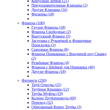
Конусный Затвор
(21)
Предохранительные Клапаны
(2)
Другие Клапаны
(16)
Фильтры
(18)
Фланцы
(100)
Глухие Фланцы
(18)
Фланцы Свободные
(2)
Выпускной Фланец
(5)
Заглушка с Рукояткой и Фланцевые
Прокладки
(3)
Сквозные Фланцы
(8)
Фланцы Приварные с Впадиной под Сварку
(2)
Резьбовые Фланцы
(4)
Фланцы с Шейкой для Приварки
(40)
Другие Фланцы
(18)
Фитинги
(250)
Труб Отводы
(15)
Трубные Крышки
(12)
Трубы Муфты
(19)
Колено Трубопровода
(69)
Переход
(32)
Обрезанный Конец Трубы
(3)