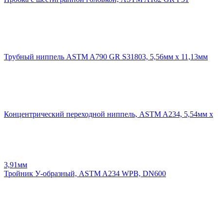
Трубный ниппель ASTM A790 GR S31803, 5,56мм х 11,13мм
Концентрический переходной ниппель, ASTM A234, 5,54мм х
3,91мм
Тройник У-образный, ASTM A234 WPB, DN600