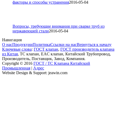
факторы и способы устранения
2016-05-04
Вопросы, требующие внимания при сварке труб из
нержавеющей стали
2016-05-04
Навигация
О нас
Продукуии
Политика
Ссылки на нас
Вернуться к началу
Ключевые слова
:
ГОСТ клапан
,
ГОСТ производитель клапана
из Китая
, ТС клапан, EAC клапан, Китайский Трубопровод,
Производитель, Поставщик, Завод, Компания.
Copyright © 2016
ГОСТ / ТС Клапана Китайский
Промышленная
|
Адрес
Website Design & Support: jeawin.com