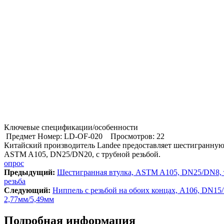
Ключевые спецификации/особенности
Предмет Номер: LD-OF-020
Просмотров: 22
Китайский производитель Landee предоставляет шестигранную 
ASTM A105, DN25/DN20, с трубной резьбой.
опрос
Предыдущий:
Шестигранная втулка, ASTM A105, DN25/DN8, 
резьба
Cледующий:
Ниппель с резьбой на обоих концах, A106, DN15
2,77мм/5,49мм
Подробная информация