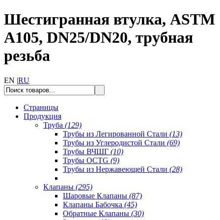
Шестигранная втулка, ASTM
A105, DN25/DN20, трубная
резьба
EN |
RU
Страницы
Продукция
Труба
(129)
Трубы из Легированной Стали
(13)
Трубы из Углеродистой Стали
(69)
Трубы ВЧШГ
(10)
Трубы OCTG
(9)
Трубы из Нержавеющей Стали
(28)
Клапаны
(295)
Шаровые Клапаны
(87)
Клапаны Бабочка
(45)
Обратные Клапаны
(30)