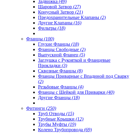
Задвижка
(49)
Шаровой Затвор
(27)
Конусный Затвор
(21)
Предохранительные Клапаны
(2)
Другие Клапаны
(16)
Фильтры
(18)
Фланцы
(100)
Глухие Фланцы
(18)
Фланцы Свободные
(2)
Выпускной Фланец
(5)
Заглушка с Рукояткой и Фланцевые
Прокладки
(3)
Сквозные Фланцы
(8)
Фланцы Приварные с Впадиной под Сварку
(2)
Резьбовые Фланцы
(4)
Фланцы с Шейкой для Приварки
(40)
Другие Фланцы
(18)
Фитинги
(250)
Труб Отводы
(15)
Трубные Крышки
(12)
Трубы Муфты
(19)
Колено Трубопровода
(69)