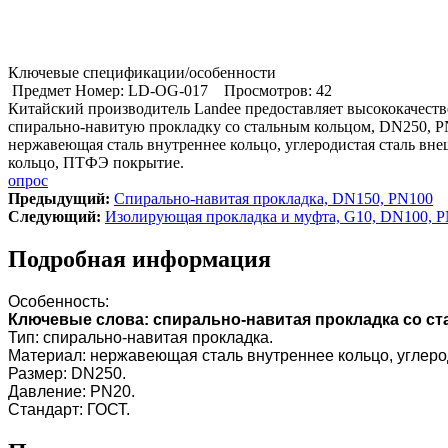
Ключевые спецификации/особенности
Предмет Номер: LD-OG-017
Просмотров: 42
Китайский производитель Landee предоставляет высококачест
спирально-навитую прокладку со стальным кольцом, DN250, P
нержавеющая сталь внутреннее кольцо, углеродистая сталь вн
кольцо, ПТФЭ покрытие.
опрос
Предыдущий:
Cпирально-навитая прокладка, DN150, PN100
Cледующий:
Изолирующая прокладка и муфта, G10, DN100, 
Подробная информация
Особенность:
Ключевые слова: спирально-навитая прокладка со с
Тип: спирально-навитая прокладка.
Материал: нержавеющая сталь внутреннее кольцо, углеро
Размер: DN250.
Давление: PN20.
Стандарт: ГОСТ.