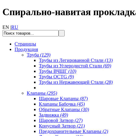
Спирально-навитая прокладк
EN |
RU
Страницы
Продукция
Труба
(129)
Трубы из Легированной Стали
(13)
Трубы из Углеродистой Стали
(69)
Трубы ВЧШГ
(10)
Трубы OCTG
(9)
Трубы из Нержавеющей Стали
(28)
Клапаны
(295)
Шаровые Клапаны
(87)
Клапаны Бабочка
(45)
Обратные Клапаны
(30)
Задвижка
(49)
Шаровой Затвор
(27)
Конусный Затвор
(21)
Предохранительные Клапаны
(2)