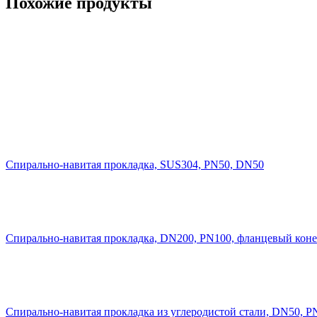
Похожие продукты
Cпирально-навитая прокладка, SUS304, PN50, DN50
Cпирально-навитая прокладка, DN200, PN100, фланцевый коне
Cпирально-навитая прокладка из углеродистой стали, DN50, P