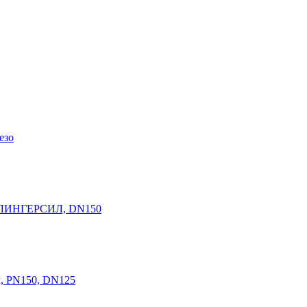
езо
м КЛИНГЕРСИЛ, DN150
, PN150, DN125