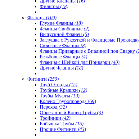
Другие Клапаны
(16)
Фильтры
(18)
Фланцы
(100)
Глухие Фланцы
(18)
Фланцы Свободные
(2)
Выпускной Фланец
(5)
Заглушка с Рукояткой и Фланцевые Проклад
Сквозные Фланцы
(8)
Фланцы Приварные с Впадиной под Сварку
(
Резьбовые Фланцы
(4)
Фланцы с Шейкой для Приварки
(40)
Другие Фланцы
(18)
Фитинги
(250)
Труб Отводы
(15)
Трубные Крышки
(12)
Трубы Муфты
(19)
Колено Трубопровода
(69)
Переход
(32)
Обрезанный Конец Трубы
(3)
Тройники
(42)
Бобышка Трубы
(15)
Прочие Фитинги
(43)