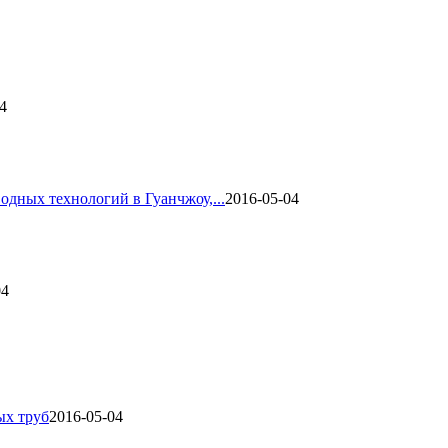
4
одных технологий в Гуанчжоу,...
2016-05-04
04
ых труб
2016-05-04