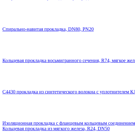
Cпирально-навитая прокладка, DN80, PN20
Кольцевая прокладка восьмигранного сечения, R74, мягкое жел
C4430 прокладка из синтетического волокна с уплотнителе
Изоляционная прокладка с фланцевым кольцевым соединением
Кольцевая прокладка из мягкого железа, R24, DN50