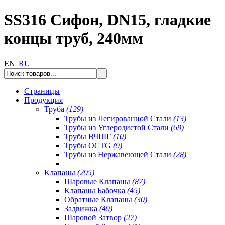
SS316 Сифон, DN15, гладкие
концы труб, 240мм
EN |
RU
Страницы
Продукция
Труба
(129)
Трубы из Легированной Стали
(13)
Трубы из Углеродистой Стали
(69)
Трубы ВЧШГ
(10)
Трубы OCTG
(9)
Трубы из Нержавеющей Стали
(28)
Клапаны
(295)
Шаровые Клапаны
(87)
Клапаны Бабочка
(45)
Обратные Клапаны
(30)
Задвижка
(49)
Шаровой Затвор
(27)