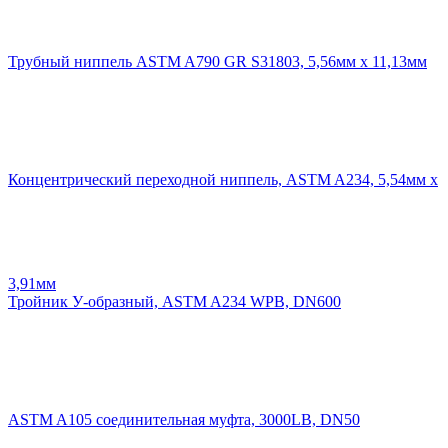
Трубный ниппель ASTM A790 GR S31803, 5,56мм х 11,13мм
Концентрический переходной ниппель, ASTM A234, 5,54мм х
3,91мм
Тройник У-образный, ASTM A234 WPB, DN600
ASTM A105 соединительная муфта, 3000LB, DN50