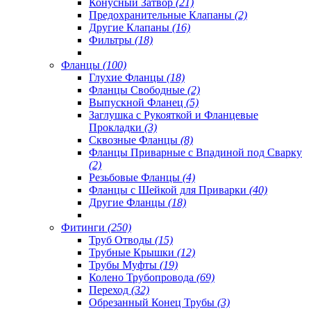
Конусный Затвор
(21)
Предохранительные Клапаны
(2)
Другие Клапаны
(16)
Фильтры
(18)
Фланцы
(100)
Глухие Фланцы
(18)
Фланцы Свободные
(2)
Выпускной Фланец
(5)
Заглушка с Рукояткой и Фланцевые
Прокладки
(3)
Сквозные Фланцы
(8)
Фланцы Приварные с Впадиной под Сварку
(2)
Резьбовые Фланцы
(4)
Фланцы с Шейкой для Приварки
(40)
Другие Фланцы
(18)
Фитинги
(250)
Труб Отводы
(15)
Трубные Крышки
(12)
Трубы Муфты
(19)
Колено Трубопровода
(69)
Переход
(32)
Обрезанный Конец Трубы
(3)