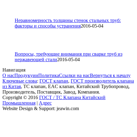
Неравномерность толщины стенок стальных труб:
факторы и способы устранения
2016-05-04
Вопросы, требующие внимания при сварке труб из
нержавеющей стали
2016-05-04
Навигация
О нас
Продукуии
Политика
Ссылки на нас
Вернуться к началу
Ключевые слова
:
ГОСТ клапан
,
ГОСТ производитель клапана
из Китая
, ТС клапан, EAC клапан, Китайский Трубопровод,
Производитель, Поставщик, Завод, Компания.
Copyright © 2016
ГОСТ / ТС Клапана Китайский
Промышленная
|
Адрес
Website Design & Support: jeawin.com