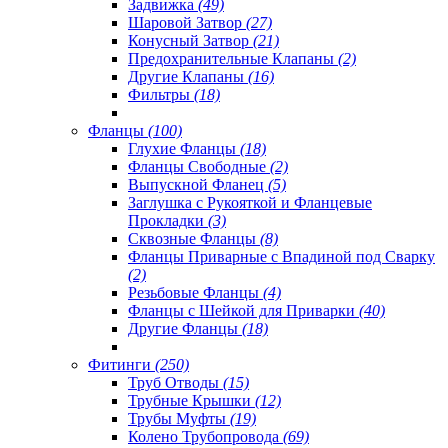
Задвижка
(49)
Шаровой Затвор
(27)
Конусный Затвор
(21)
Предохранительные Клапаны
(2)
Другие Клапаны
(16)
Фильтры
(18)
Фланцы
(100)
Глухие Фланцы
(18)
Фланцы Свободные
(2)
Выпускной Фланец
(5)
Заглушка с Рукояткой и Фланцевые
Прокладки
(3)
Сквозные Фланцы
(8)
Фланцы Приварные с Впадиной под Сварку
(2)
Резьбовые Фланцы
(4)
Фланцы с Шейкой для Приварки
(40)
Другие Фланцы
(18)
Фитинги
(250)
Труб Отводы
(15)
Трубные Крышки
(12)
Трубы Муфты
(19)
Колено Трубопровода
(69)