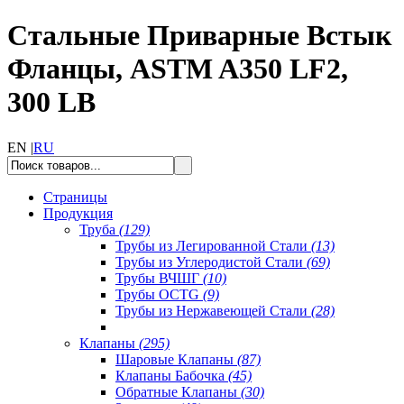
Стальные Приварные Встык
Фланцы, ASTM A350 LF2,
300 LB
EN |
RU
Страницы
Продукция
Труба
(129)
Трубы из Легированной Стали
(13)
Трубы из Углеродистой Стали
(69)
Трубы ВЧШГ
(10)
Трубы OCTG
(9)
Трубы из Нержавеющей Стали
(28)
Клапаны
(295)
Шаровые Клапаны
(87)
Клапаны Бабочка
(45)
Обратные Клапаны
(30)