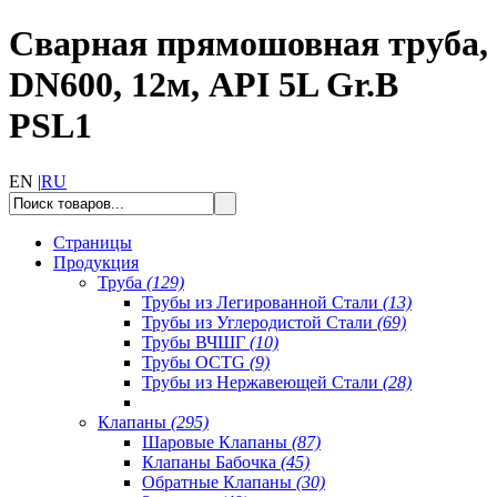
Сварная прямошовная труба,
DN600, 12м, API 5L Gr.B
PSL1
EN |
RU
Страницы
Продукция
Труба
(129)
Трубы из Легированной Стали
(13)
Трубы из Углеродистой Стали
(69)
Трубы ВЧШГ
(10)
Трубы OCTG
(9)
Трубы из Нержавеющей Стали
(28)
Клапаны
(295)
Шаровые Клапаны
(87)
Клапаны Бабочка
(45)
Обратные Клапаны
(30)