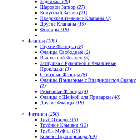
Задвижка
(49)
Шаровой Затвор
(27)
Конусный Затвор
(21)
Предохранительные Клапаны
(2)
Другие Клапаны
(16)
Фильтры
(18)
Фланцы
(100)
Глухие Фланцы
(18)
Фланцы Свободные
(2)
Выпускной Фланец
(5)
Заглушка с Рукояткой и Фланцевые
Прокладки
(3)
Сквозные Фланцы
(8)
Фланцы Приварные с Впадиной под Сварку
(2)
Резьбовые Фланцы
(4)
Фланцы с Шейкой для Приварки
(40)
Другие Фланцы
(18)
Фитинги
(250)
Труб Отводы
(15)
Трубные Крышки
(12)
Трубы Муфты
(19)
Колено Трубопровода
(69)