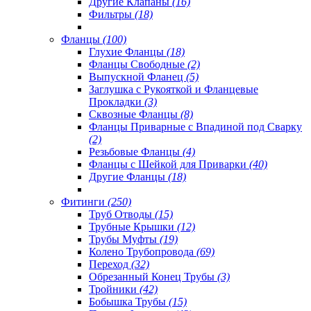
Другие Клапаны
(16)
Фильтры
(18)
Фланцы
(100)
Глухие Фланцы
(18)
Фланцы Свободные
(2)
Выпускной Фланец
(5)
Заглушка с Рукояткой и Фланцевые
Прокладки
(3)
Сквозные Фланцы
(8)
Фланцы Приварные с Впадиной под Сварку
(2)
Резьбовые Фланцы
(4)
Фланцы с Шейкой для Приварки
(40)
Другие Фланцы
(18)
Фитинги
(250)
Труб Отводы
(15)
Трубные Крышки
(12)
Трубы Муфты
(19)
Колено Трубопровода
(69)
Переход
(32)
Обрезанный Конец Трубы
(3)
Тройники
(42)
Бобышка Трубы
(15)