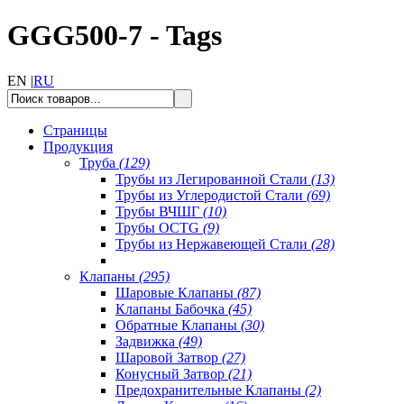
GGG500-7 - Tags
EN |
RU
Страницы
Продукция
Труба
(129)
Трубы из Легированной Стали
(13)
Трубы из Углеродистой Стали
(69)
Трубы ВЧШГ
(10)
Трубы OCTG
(9)
Трубы из Нержавеющей Стали
(28)
Клапаны
(295)
Шаровые Клапаны
(87)
Клапаны Бабочка
(45)
Обратные Клапаны
(30)
Задвижка
(49)
Шаровой Затвор
(27)
Конусный Затвор
(21)
Предохранительные Клапаны
(2)