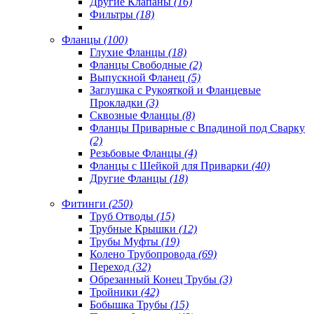
Другие Клапаны
(16)
Фильтры
(18)
Фланцы
(100)
Глухие Фланцы
(18)
Фланцы Свободные
(2)
Выпускной Фланец
(5)
Заглушка с Рукояткой и Фланцевые
Прокладки
(3)
Сквозные Фланцы
(8)
Фланцы Приварные с Впадиной под Сварку
(2)
Резьбовые Фланцы
(4)
Фланцы с Шейкой для Приварки
(40)
Другие Фланцы
(18)
Фитинги
(250)
Труб Отводы
(15)
Трубные Крышки
(12)
Трубы Муфты
(19)
Колено Трубопровода
(69)
Переход
(32)
Обрезанный Конец Трубы
(3)
Тройники
(42)
Бобышка Трубы
(15)