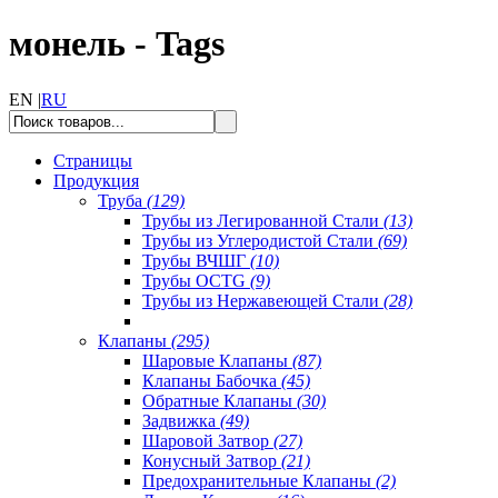
монель - Tags
EN |
RU
Страницы
Продукция
Труба
(129)
Трубы из Легированной Стали
(13)
Трубы из Углеродистой Стали
(69)
Трубы ВЧШГ
(10)
Трубы OCTG
(9)
Трубы из Нержавеющей Стали
(28)
Клапаны
(295)
Шаровые Клапаны
(87)
Клапаны Бабочка
(45)
Обратные Клапаны
(30)
Задвижка
(49)
Шаровой Затвор
(27)
Конусный Затвор
(21)
Предохранительные Клапаны
(2)