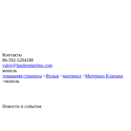
Контакты
86-592-5204188
valve@landeepipeline.com
монель
домашняя страница
>
Ярлык
>
материал
>
Материал Клапана
>монель
Новости и события