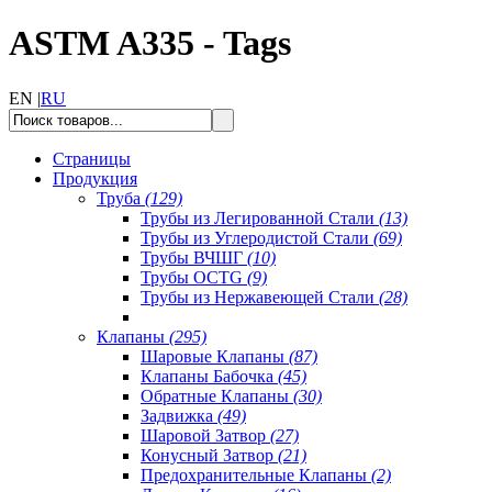
ASTM A335 - Tags
EN |
RU
Страницы
Продукция
Труба
(129)
Трубы из Легированной Стали
(13)
Трубы из Углеродистой Стали
(69)
Трубы ВЧШГ
(10)
Трубы OCTG
(9)
Трубы из Нержавеющей Стали
(28)
Клапаны
(295)
Шаровые Клапаны
(87)
Клапаны Бабочка
(45)
Обратные Клапаны
(30)
Задвижка
(49)
Шаровой Затвор
(27)
Конусный Затвор
(21)
Предохранительные Клапаны
(2)