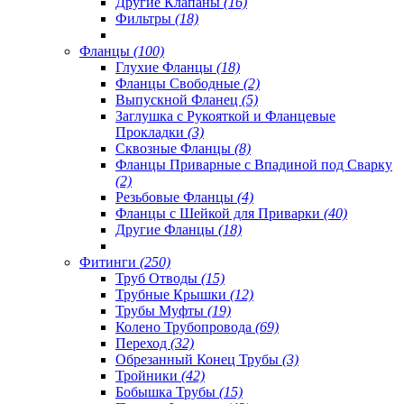
Другие Клапаны
(16)
Фильтры
(18)
Фланцы
(100)
Глухие Фланцы
(18)
Фланцы Свободные
(2)
Выпускной Фланец
(5)
Заглушка с Рукояткой и Фланцевые
Прокладки
(3)
Сквозные Фланцы
(8)
Фланцы Приварные с Впадиной под Сварку
(2)
Резьбовые Фланцы
(4)
Фланцы с Шейкой для Приварки
(40)
Другие Фланцы
(18)
Фитинги
(250)
Труб Отводы
(15)
Трубные Крышки
(12)
Трубы Муфты
(19)
Колено Трубопровода
(69)
Переход
(32)
Обрезанный Конец Трубы
(3)
Тройники
(42)
Бобышка Трубы
(15)