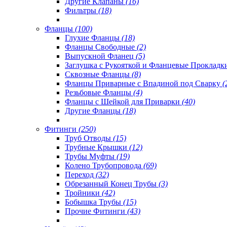
Другие Клапаны
(16)
Фильтры
(18)
Фланцы
(100)
Глухие Фланцы
(18)
Фланцы Свободные
(2)
Выпускной Фланец
(5)
Заглушка с Рукояткой и Фланцевые Проклад
Сквозные Фланцы
(8)
Фланцы Приварные с Впадиной под Сварку
(
Резьбовые Фланцы
(4)
Фланцы с Шейкой для Приварки
(40)
Другие Фланцы
(18)
Фитинги
(250)
Труб Отводы
(15)
Трубные Крышки
(12)
Трубы Муфты
(19)
Колено Трубопровода
(69)
Переход
(32)
Обрезанный Конец Трубы
(3)
Тройники
(42)
Бобышка Трубы
(15)
Прочие Фитинги
(43)