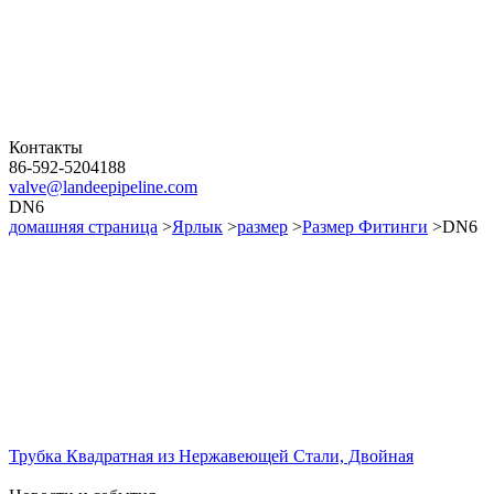
Контакты
86-592-5204188
valve@landeepipeline.com
DN6
домашняя страница
>
Ярлык
>
размер
>
Размер Фитинги
>DN6
Трубка Квадратная из Нержавеющей Стали, Двойная