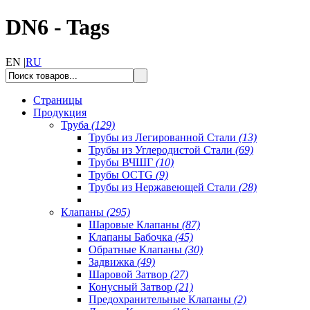
DN6 - Tags
EN |
RU
Страницы
Продукция
Труба
(129)
Трубы из Легированной Стали
(13)
Трубы из Углеродистой Стали
(69)
Трубы ВЧШГ
(10)
Трубы OCTG
(9)
Трубы из Нержавеющей Стали
(28)
Клапаны
(295)
Шаровые Клапаны
(87)
Клапаны Бабочка
(45)
Обратные Клапаны
(30)
Задвижка
(49)
Шаровой Затвор
(27)
Конусный Затвор
(21)
Предохранительные Клапаны
(2)