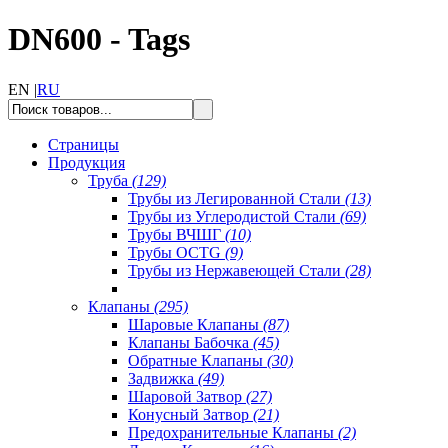
DN600 - Tags
EN |
RU
Страницы
Продукция
Труба
(129)
Трубы из Легированной Стали
(13)
Трубы из Углеродистой Стали
(69)
Трубы ВЧШГ
(10)
Трубы OCTG
(9)
Трубы из Нержавеющей Стали
(28)
Клапаны
(295)
Шаровые Клапаны
(87)
Клапаны Бабочка
(45)
Обратные Клапаны
(30)
Задвижка
(49)
Шаровой Затвор
(27)
Конусный Затвор
(21)
Предохранительные Клапаны
(2)