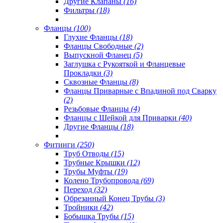
Другие Клапаны
(16)
Фильтры
(18)
Фланцы
(100)
Глухие Фланцы
(18)
Фланцы Свободные
(2)
Выпускной Фланец
(5)
Заглушка с Рукояткой и Фланцевые
Прокладки
(3)
Сквозные Фланцы
(8)
Фланцы Приварные с Впадиной под Сварку
(2)
Резьбовые Фланцы
(4)
Фланцы с Шейкой для Приварки
(40)
Другие Фланцы
(18)
Фитинги
(250)
Труб Отводы
(15)
Трубные Крышки
(12)
Трубы Муфты
(19)
Колено Трубопровода
(69)
Переход
(32)
Обрезанный Конец Трубы
(3)
Тройники
(42)
Бобышка Трубы
(15)