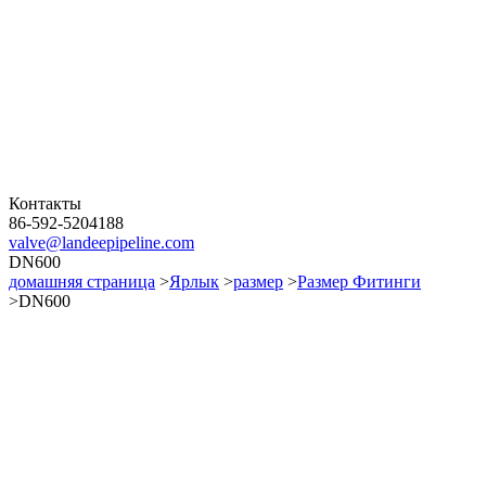
Контакты
86-592-5204188
valve@landeepipeline.com
DN600
домашняя страница
>
Ярлык
>
размер
>
Размер Фитинги
>DN600