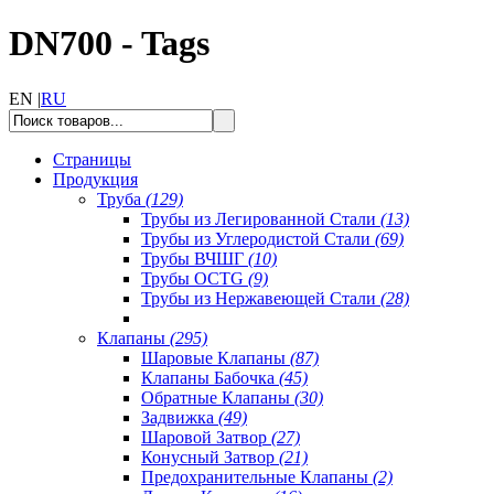
DN700 - Tags
EN |
RU
Страницы
Продукция
Труба
(129)
Трубы из Легированной Стали
(13)
Трубы из Углеродистой Стали
(69)
Трубы ВЧШГ
(10)
Трубы OCTG
(9)
Трубы из Нержавеющей Стали
(28)
Клапаны
(295)
Шаровые Клапаны
(87)
Клапаны Бабочка
(45)
Обратные Клапаны
(30)
Задвижка
(49)
Шаровой Затвор
(27)
Конусный Затвор
(21)
Предохранительные Клапаны
(2)