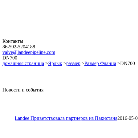
Контакты
86-592-5204188
valve@landeepipeline.com
DN700
домашняя страница
>
Ярлык
>
размер
>
Размер Фланца
>DN700
Новости и события
Landee Приветствовала партнеров из Пакистана
2016-05-0