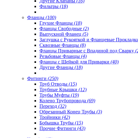
Другие Клапаны
(16)
Фильтры
(18)
Фланцы
(100)
Глухие Фланцы
(18)
Фланцы Свободные
(2)
Выпускной Фланец
(5)
Заглушка с Рукояткой и Фланцевые Проклад
Сквозные Фланцы
(8)
Фланцы Приварные с Впадиной под Сварку
(
Резьбовые Фланцы
(4)
Фланцы с Шейкой для Приварки
(40)
Другие Фланцы
(18)
Фитинги
(250)
Труб Отводы
(15)
Трубные Крышки
(12)
Трубы Муфты
(19)
Колено Трубопровода
(69)
Переход
(32)
Обрезанный Конец Трубы
(3)
Тройники
(42)
Бобышка Трубы
(15)
Прочие Фитинги
(43)