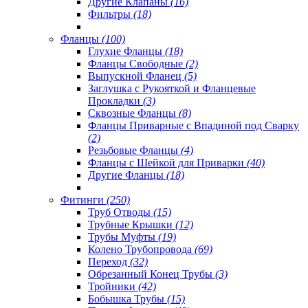
Другие Клапаны
(16)
Фильтры
(18)
Фланцы
(100)
Глухие Фланцы
(18)
Фланцы Свободные
(2)
Выпускной Фланец
(5)
Заглушка с Рукояткой и Фланцевые
Прокладки
(3)
Сквозные Фланцы
(8)
Фланцы Приварные с Впадиной под Сварку
(2)
Резьбовые Фланцы
(4)
Фланцы с Шейкой для Приварки
(40)
Другие Фланцы
(18)
Фитинги
(250)
Труб Отводы
(15)
Трубные Крышки
(12)
Трубы Муфты
(19)
Колено Трубопровода
(69)
Переход
(32)
Обрезанный Конец Трубы
(3)
Тройники
(42)
Бобышка Трубы
(15)