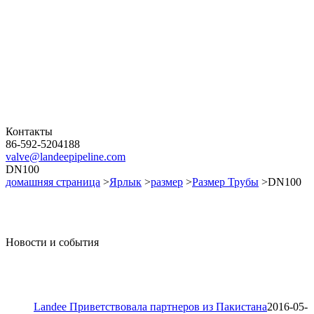
Контакты
86-592-5204188
valve@landeepipeline.com
DN100
домашняя страница
>
Ярлык
>
размер
>
Размер Трубы
>DN100
Новости и события
Landee Приветствовала партнеров из Пакистана
2016-05-