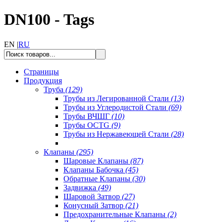
DN100 - Tags
EN |
RU
Страницы
Продукция
Труба
(129)
Трубы из Легированной Стали
(13)
Трубы из Углеродистой Стали
(69)
Трубы ВЧШГ
(10)
Трубы OCTG
(9)
Трубы из Нержавеющей Стали
(28)
Клапаны
(295)
Шаровые Клапаны
(87)
Клапаны Бабочка
(45)
Обратные Клапаны
(30)
Задвижка
(49)
Шаровой Затвор
(27)
Конусный Затвор
(21)
Предохранительные Клапаны
(2)