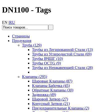
DN1100 - Tags
EN |
RU
Страницы
Продукция
Труба
(129)
Трубы из Легированной Стали
(13)
Трубы из Углеродистой Стали
(69)
Трубы ВЧШГ
(10)
Трубы OCTG
(9)
Трубы из Нержавеющей Стали
(28)
Клапаны
(295)
Шаровые Клапаны
(87)
Клапаны Бабочка
(45)
Обратные Клапаны
(30)
Задвижка
(49)
Шаровой Затвор
(27)
Конусный Затвор
(21)
Предохранительные Клапаны
(2)