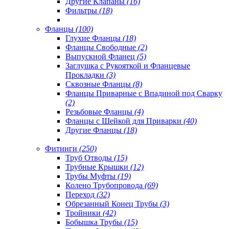
Другие Клапаны
(16)
Фильтры
(18)
Фланцы
(100)
Глухие Фланцы
(18)
Фланцы Свободные
(2)
Выпускной Фланец
(5)
Заглушка с Рукояткой и Фланцевые
Прокладки
(3)
Сквозные Фланцы
(8)
Фланцы Приварные с Впадиной под Сварку
(2)
Резьбовые Фланцы
(4)
Фланцы с Шейкой для Приварки
(40)
Другие Фланцы
(18)
Фитинги
(250)
Труб Отводы
(15)
Трубные Крышки
(12)
Трубы Муфты
(19)
Колено Трубопровода
(69)
Переход
(32)
Обрезанный Конец Трубы
(3)
Тройники
(42)
Бобышка Трубы
(15)