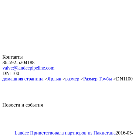
Контакты
86-592-5204188
valve@landeepipeline.com
DN1100
домашняя страница
>
Ярлык
>
размер
>
Размер Трубы
>DN1100
Новости и события
Landee Приветствовала партнеров из Пакистана
2016-05-