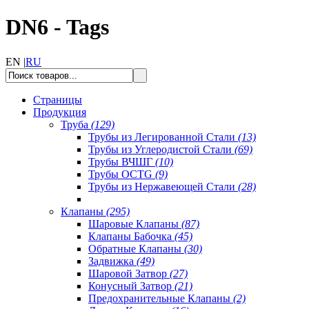
DN6 - Tags
EN |
RU
Страницы
Продукция
Труба
(129)
Трубы из Легированной Стали
(13)
Трубы из Углеродистой Стали
(69)
Трубы ВЧШГ
(10)
Трубы OCTG
(9)
Трубы из Нержавеющей Стали
(28)
Клапаны
(295)
Шаровые Клапаны
(87)
Клапаны Бабочка
(45)
Обратные Клапаны
(30)
Задвижка
(49)
Шаровой Затвор
(27)
Конусный Затвор
(21)
Предохранительные Клапаны
(2)