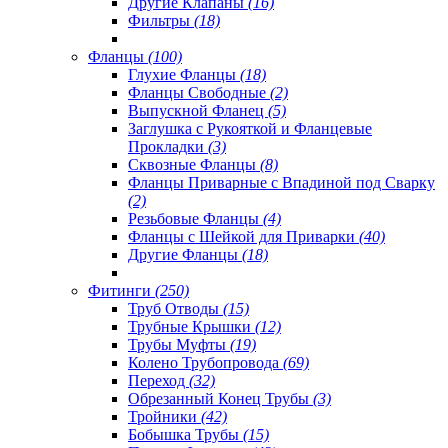
Другие Клапаны
(16)
Фильтры
(18)
Фланцы
(100)
Глухие Фланцы
(18)
Фланцы Свободные
(2)
Выпускной Фланец
(5)
Заглушка с Рукояткой и Фланцевые
Прокладки
(3)
Сквозные Фланцы
(8)
Фланцы Приварные с Впадиной под Сварку
(2)
Резьбовые Фланцы
(4)
Фланцы с Шейкой для Приварки
(40)
Другие Фланцы
(18)
Фитинги
(250)
Труб Отводы
(15)
Трубные Крышки
(12)
Трубы Муфты
(19)
Колено Трубопровода
(69)
Переход
(32)
Обрезанный Конец Трубы
(3)
Тройники
(42)
Бобышка Трубы
(15)