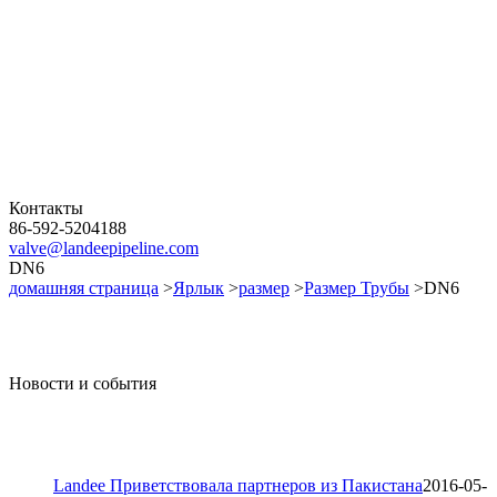
Контакты
86-592-5204188
valve@landeepipeline.com
DN6
домашняя страница
>
Ярлык
>
размер
>
Размер Трубы
>DN6
Новости и события
Landee Приветствовала партнеров из Пакистана
2016-05-