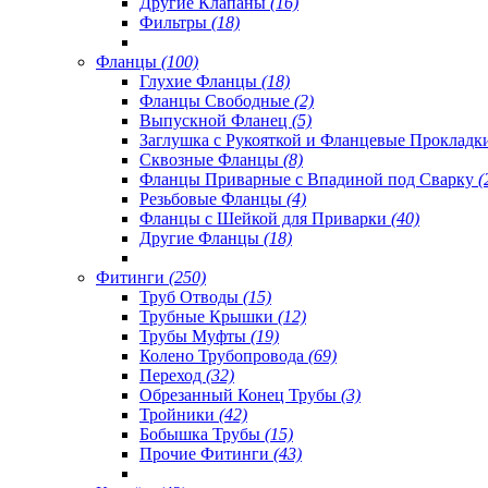
Другие Клапаны
(16)
Фильтры
(18)
Фланцы
(100)
Глухие Фланцы
(18)
Фланцы Свободные
(2)
Выпускной Фланец
(5)
Заглушка с Рукояткой и Фланцевые Проклад
Сквозные Фланцы
(8)
Фланцы Приварные с Впадиной под Сварку
(
Резьбовые Фланцы
(4)
Фланцы с Шейкой для Приварки
(40)
Другие Фланцы
(18)
Фитинги
(250)
Труб Отводы
(15)
Трубные Крышки
(12)
Трубы Муфты
(19)
Колено Трубопровода
(69)
Переход
(32)
Обрезанный Конец Трубы
(3)
Тройники
(42)
Бобышка Трубы
(15)
Прочие Фитинги
(43)