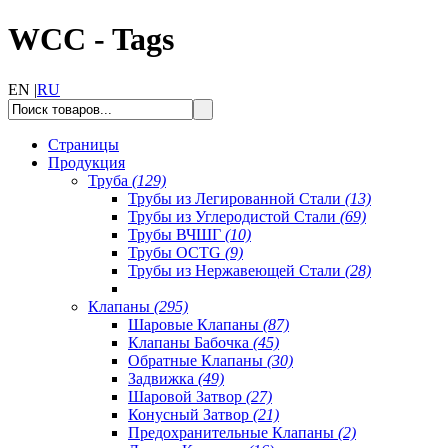
WCC - Tags
EN |
RU
Страницы
Продукция
Труба
(129)
Трубы из Легированной Стали
(13)
Трубы из Углеродистой Стали
(69)
Трубы ВЧШГ
(10)
Трубы OCTG
(9)
Трубы из Нержавеющей Стали
(28)
Клапаны
(295)
Шаровые Клапаны
(87)
Клапаны Бабочка
(45)
Обратные Клапаны
(30)
Задвижка
(49)
Шаровой Затвор
(27)
Конусный Затвор
(21)
Предохранительные Клапаны
(2)