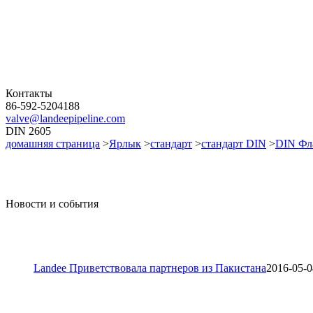
Контакты
86-592-5204188
valve@landeepipeline.com
DIN 2605
домашняя страница
>
Ярлык
>
стандарт
>
стандарт DIN
>
DIN Фл
Новости и события
Landee Приветствовала партнеров из Пакистана
2016-05-0