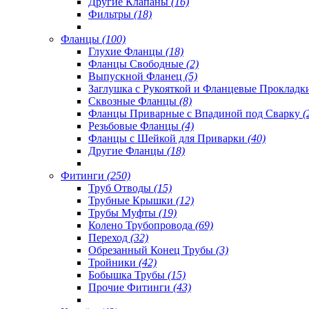
Другие Клапаны
(16)
Фильтры
(18)
Фланцы
(100)
Глухие Фланцы
(18)
Фланцы Свободные
(2)
Выпускной Фланец
(5)
Заглушка с Рукояткой и Фланцевые Проклад
Сквозные Фланцы
(8)
Фланцы Приварные с Впадиной под Сварку
(
Резьбовые Фланцы
(4)
Фланцы с Шейкой для Приварки
(40)
Другие Фланцы
(18)
Фитинги
(250)
Труб Отводы
(15)
Трубные Крышки
(12)
Трубы Муфты
(19)
Колено Трубопровода
(69)
Переход
(32)
Обрезанный Конец Трубы
(3)
Тройники
(42)
Бобышка Трубы
(15)
Прочие Фитинги
(43)