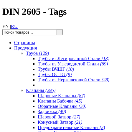
DIN 2605 - Tags
EN |
RU
Страницы
Продукция
Труба
(129)
Трубы из Легированной Стали
(13)
Трубы из Углеродистой Стали
(69)
Трубы ВЧШГ
(10)
Трубы OCTG
(9)
Трубы из Нержавеющей Стали
(28)
Клапаны
(295)
Шаровые Клапаны
(87)
Клапаны Бабочка
(45)
Обратные Клапаны
(30)
Задвижка
(49)
Шаровой Затвор
(27)
Конусный Затвор
(21)
Предохранительные Клапаны
(2)