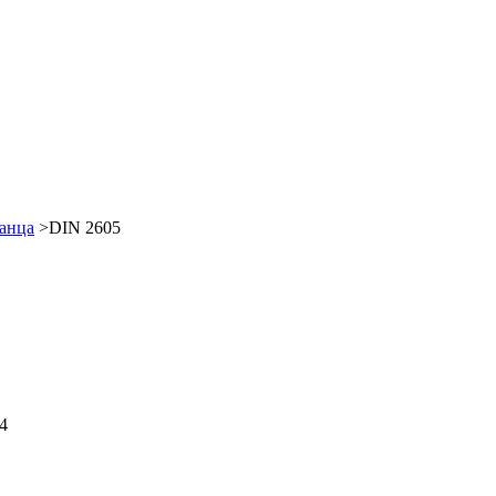
анца
>DIN 2605
4