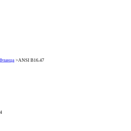
Фланца
>ANSI B16.47
4