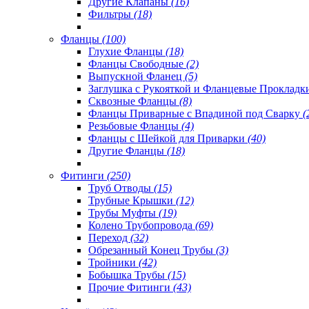
Другие Клапаны
(16)
Фильтры
(18)
Фланцы
(100)
Глухие Фланцы
(18)
Фланцы Свободные
(2)
Выпускной Фланец
(5)
Заглушка с Рукояткой и Фланцевые Проклад
Сквозные Фланцы
(8)
Фланцы Приварные с Впадиной под Сварку
(
Резьбовые Фланцы
(4)
Фланцы с Шейкой для Приварки
(40)
Другие Фланцы
(18)
Фитинги
(250)
Труб Отводы
(15)
Трубные Крышки
(12)
Трубы Муфты
(19)
Колено Трубопровода
(69)
Переход
(32)
Обрезанный Конец Трубы
(3)
Тройники
(42)
Бобышка Трубы
(15)
Прочие Фитинги
(43)