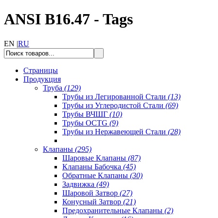
ANSI B16.47 - Tags
EN |
RU
Страницы
Продукция
Труба
(129)
Трубы из Легированной Стали
(13)
Трубы из Углеродистой Стали
(69)
Трубы ВЧШГ
(10)
Трубы OCTG
(9)
Трубы из Нержавеющей Стали
(28)
Клапаны
(295)
Шаровые Клапаны
(87)
Клапаны Бабочка
(45)
Обратные Клапаны
(30)
Задвижка
(49)
Шаровой Затвор
(27)
Конусный Затвор
(21)
Предохранительные Клапаны
(2)