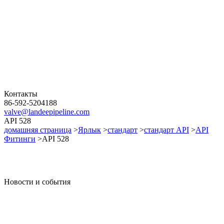
Контакты
86-592-5204188
valve@landeepipeline.com
API 528
домашняя страница
>
Ярлык
>
стандарт
>
стандарт API
>
API
Фитинги
>API 528
Новости и события