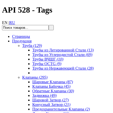
API 528 - Tags
EN |
RU
Страницы
Продукция
Труба
(129)
Трубы из Легированной Стали
(13)
Трубы из Углеродистой Стали
(69)
Трубы ВЧШГ
(10)
Трубы OCTG
(9)
Трубы из Нержавеющей Стали
(28)
Клапаны
(295)
Шаровые Клапаны
(87)
Клапаны Бабочка
(45)
Обратные Клапаны
(30)
Задвижка
(49)
Шаровой Затвор
(27)
Конусный Затвор
(21)
Предохранительные Клапаны
(2)