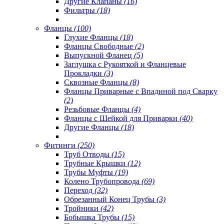
Другие Клапаны
(16)
Фильтры
(18)
Фланцы
(100)
Глухие Фланцы
(18)
Фланцы Свободные
(2)
Выпускной Фланец
(5)
Заглушка с Рукояткой и Фланцевые
Прокладки
(3)
Сквозные Фланцы
(8)
Фланцы Приварные с Впадиной под Сварку
(2)
Резьбовые Фланцы
(4)
Фланцы с Шейкой для Приварки
(40)
Другие Фланцы
(18)
Фитинги
(250)
Труб Отводы
(15)
Трубные Крышки
(12)
Трубы Муфты
(19)
Колено Трубопровода
(69)
Переход
(32)
Обрезанный Конец Трубы
(3)
Тройники
(42)
Бобышка Трубы
(15)