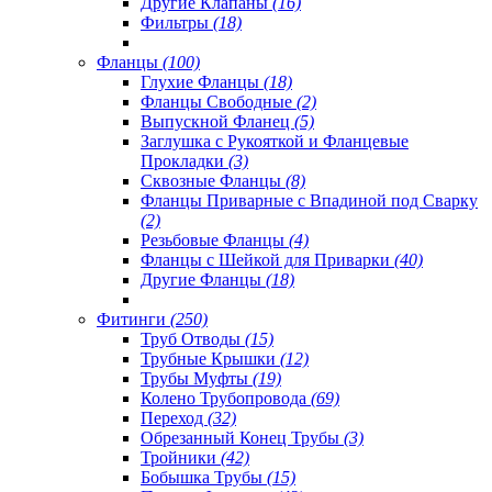
Другие Клапаны
(16)
Фильтры
(18)
Фланцы
(100)
Глухие Фланцы
(18)
Фланцы Свободные
(2)
Выпускной Фланец
(5)
Заглушка с Рукояткой и Фланцевые
Прокладки
(3)
Сквозные Фланцы
(8)
Фланцы Приварные с Впадиной под Сварку
(2)
Резьбовые Фланцы
(4)
Фланцы с Шейкой для Приварки
(40)
Другие Фланцы
(18)
Фитинги
(250)
Труб Отводы
(15)
Трубные Крышки
(12)
Трубы Муфты
(19)
Колено Трубопровода
(69)
Переход
(32)
Обрезанный Конец Трубы
(3)
Тройники
(42)
Бобышка Трубы
(15)