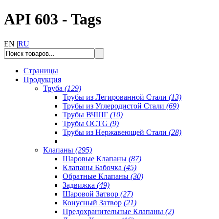
API 603 - Tags
EN |
RU
Страницы
Продукция
Труба
(129)
Трубы из Легированной Стали
(13)
Трубы из Углеродистой Стали
(69)
Трубы ВЧШГ
(10)
Трубы OCTG
(9)
Трубы из Нержавеющей Стали
(28)
Клапаны
(295)
Шаровые Клапаны
(87)
Клапаны Бабочка
(45)
Обратные Клапаны
(30)
Задвижка
(49)
Шаровой Затвор
(27)
Конусный Затвор
(21)
Предохранительные Клапаны
(2)