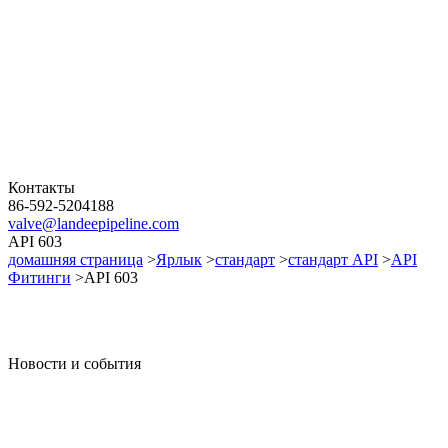
Контакты
86-592-5204188
valve@landeepipeline.com
API 603
домашняя страница
>
Ярлык
>
стандарт
>
стандарт API
>
API
Фитинги
>API 603
Новости и события