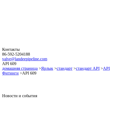
Контакты
86-592-5204188
valve@landeepipeline.com
API 609
домашняя страница
>
Ярлык
>
стандарт
>
стандарт API
>
API
Фитинги
>API 609
Новости и события