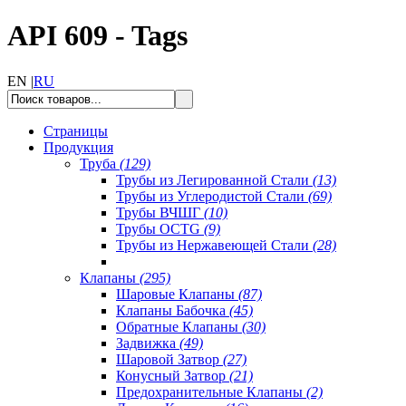
API 609 - Tags
EN |
RU
Страницы
Продукция
Труба
(129)
Трубы из Легированной Стали
(13)
Трубы из Углеродистой Стали
(69)
Трубы ВЧШГ
(10)
Трубы OCTG
(9)
Трубы из Нержавеющей Стали
(28)
Клапаны
(295)
Шаровые Клапаны
(87)
Клапаны Бабочка
(45)
Обратные Клапаны
(30)
Задвижка
(49)
Шаровой Затвор
(27)
Конусный Затвор
(21)
Предохранительные Клапаны
(2)