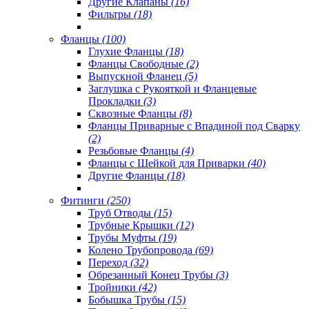
Другие Клапаны
(16)
Фильтры
(18)
Фланцы
(100)
Глухие Фланцы
(18)
Фланцы Свободные
(2)
Выпускной Фланец
(5)
Заглушка с Рукояткой и Фланцевые
Прокладки
(3)
Сквозные Фланцы
(8)
Фланцы Приварные с Впадиной под Сварку
(2)
Резьбовые Фланцы
(4)
Фланцы с Шейкой для Приварки
(40)
Другие Фланцы
(18)
Фитинги
(250)
Труб Отводы
(15)
Трубные Крышки
(12)
Трубы Муфты
(19)
Колено Трубопровода
(69)
Переход
(32)
Обрезанный Конец Трубы
(3)
Тройники
(42)
Бобышка Трубы
(15)