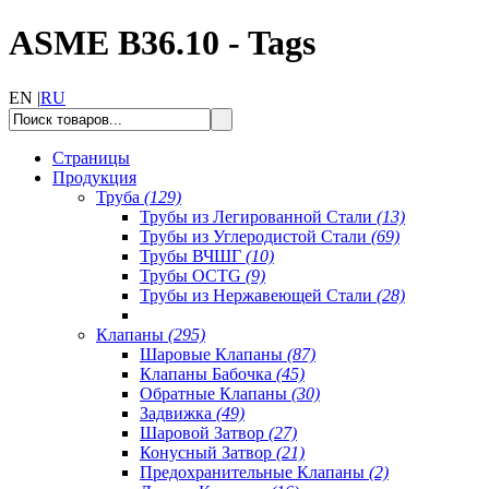
ASME B36.10 - Tags
EN |
RU
Страницы
Продукция
Труба
(129)
Трубы из Легированной Стали
(13)
Трубы из Углеродистой Стали
(69)
Трубы ВЧШГ
(10)
Трубы OCTG
(9)
Трубы из Нержавеющей Стали
(28)
Клапаны
(295)
Шаровые Клапаны
(87)
Клапаны Бабочка
(45)
Обратные Клапаны
(30)
Задвижка
(49)
Шаровой Затвор
(27)
Конусный Затвор
(21)
Предохранительные Клапаны
(2)