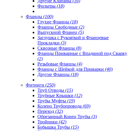
Другие Клапаны
(16)
Фильтры
(18)
Фланцы
(100)
Глухие Фланцы
(18)
Фланцы Свободные
(2)
Выпускной Фланец
(5)
Заглушка с Рукояткой и Фланцевые
Прокладки
(3)
Сквозные Фланцы
(8)
Фланцы Приварные с Впадиной под Сварку
(2)
Резьбовые Фланцы
(4)
Фланцы с Шейкой для Приварки
(40)
Другие Фланцы
(18)
Фитинги
(250)
Труб Отводы
(15)
Трубные Крышки
(12)
Трубы Муфты
(19)
Колено Трубопровода
(69)
Переход
(32)
Обрезанный Конец Трубы
(3)
Тройники
(42)
Бобышка Трубы
(15)