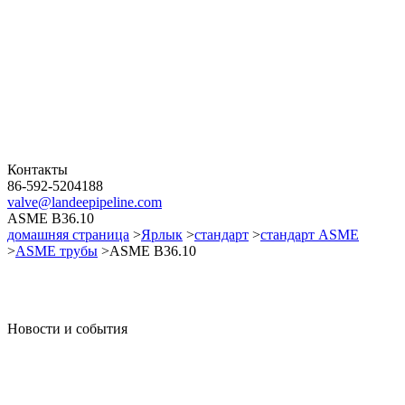
Контакты
86-592-5204188
valve@landeepipeline.com
ASME B36.10
домашняя страница
>
Ярлык
>
стандарт
>
стандарт ASME
>
ASME трубы
>ASME B36.10
Новости и события