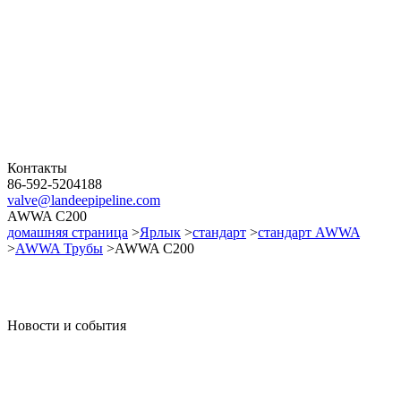
Контакты
86-592-5204188
valve@landeepipeline.com
AWWA C200
домашняя страница
>
Ярлык
>
стандарт
>
стандарт AWWA
>
AWWA Трубы
>AWWA C200
Новости и события