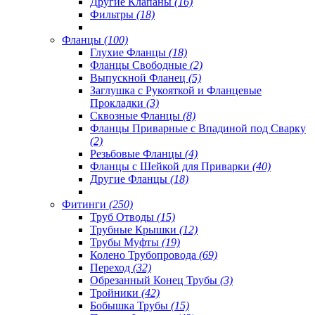
Другие Клапаны
(16)
Фильтры
(18)
Фланцы
(100)
Глухие Фланцы
(18)
Фланцы Свободные
(2)
Выпускной Фланец
(5)
Заглушка с Рукояткой и Фланцевые
Прокладки
(3)
Сквозные Фланцы
(8)
Фланцы Приварные с Впадиной под Сварку
(2)
Резьбовые Фланцы
(4)
Фланцы с Шейкой для Приварки
(40)
Другие Фланцы
(18)
Фитинги
(250)
Труб Отводы
(15)
Трубные Крышки
(12)
Трубы Муфты
(19)
Колено Трубопровода
(69)
Переход
(32)
Обрезанный Конец Трубы
(3)
Тройники
(42)
Бобышка Трубы
(15)