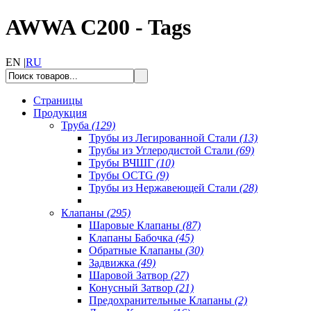
AWWA C200 - Tags
EN |
RU
Страницы
Продукция
Труба
(129)
Трубы из Легированной Стали
(13)
Трубы из Углеродистой Стали
(69)
Трубы ВЧШГ
(10)
Трубы OCTG
(9)
Трубы из Нержавеющей Стали
(28)
Клапаны
(295)
Шаровые Клапаны
(87)
Клапаны Бабочка
(45)
Обратные Клапаны
(30)
Задвижка
(49)
Шаровой Затвор
(27)
Конусный Затвор
(21)
Предохранительные Клапаны
(2)