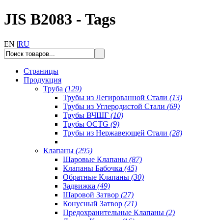
JIS B2083 - Tags
EN |
RU
Страницы
Продукция
Труба
(129)
Трубы из Легированной Стали
(13)
Трубы из Углеродистой Стали
(69)
Трубы ВЧШГ
(10)
Трубы OCTG
(9)
Трубы из Нержавеющей Стали
(28)
Клапаны
(295)
Шаровые Клапаны
(87)
Клапаны Бабочка
(45)
Обратные Клапаны
(30)
Задвижка
(49)
Шаровой Затвор
(27)
Конусный Затвор
(21)
Предохранительные Клапаны
(2)