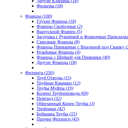
Другие Клапаны
(16)
Фильтры
(18)
Фланцы
(100)
Глухие Фланцы
(18)
Фланцы Свободные
(2)
Выпускной Фланец
(5)
Заглушка с Рукояткой и Фланцевые Проклад
Сквозные Фланцы
(8)
Фланцы Приварные с Впадиной под Сварку
(
Резьбовые Фланцы
(4)
Фланцы с Шейкой для Приварки
(40)
Другие Фланцы
(18)
Фитинги
(250)
Труб Отводы
(15)
Трубные Крышки
(12)
Трубы Муфты
(19)
Колено Трубопровода
(69)
Переход
(32)
Обрезанный Конец Трубы
(3)
Тройники
(42)
Бобышка Трубы
(15)
Прочие Фитинги
(43)