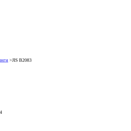
инги
>JIS B2083
4